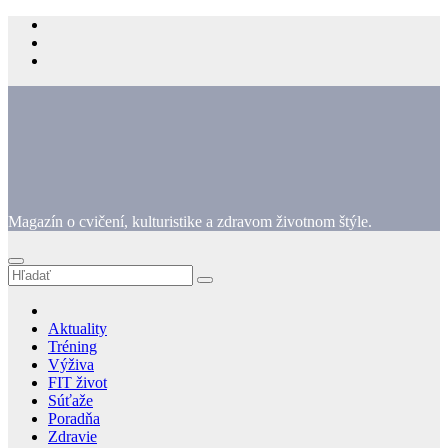
Prejsť
na
obsah
Magazín o cvičení, kulturistike a zdravom životnom štýle.
Aktuality
Tréning
Výživa
FIT život
Súťaže
Poradňa
Zdravie