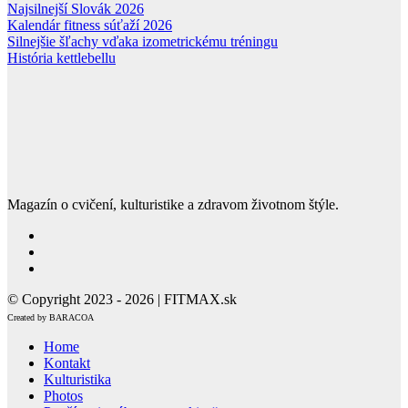
Najsilnejší Slovák 2026
Kalendár fitness súťaží 2026
Silnejšie šľachy vďaka izometrickému tréningu
História kettlebellu
Magazín o cvičení, kulturistike a zdravom životnom štýle.
© Copyright 2023 - 2026 | FITMAX.sk
Created by BARACOA
Home
Kontakt
Kulturistika
Photos