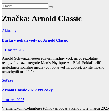
Značka:
Arnold Classic
Aktuality
Búrka v pohári vody po Arnold Classic
19. marca 2025
Arnold Schwarzenegger rozvíril hladiny vôd, na čo rezolútne
reagoval víťaz kategórie Men’s Physique Ali Bilal. Pokiaľ príliš
nesledujete sociálne médiá (čo robíte veľmi dobre), tak ste možno
nezachytili malú búrku…
Súťaže
Arnold Classic 2025: výsledky
1. marca 2025
V americkom Columbuse (Ohio) sa počas víkendu 1.-2. marca 2025