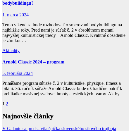
bodybuildingu?
1. marca 2024
Tento víkend sa bude rozhodovať o smerovaní bodybuildingu na
najbližšie roky. Pred nami je súťaž č. 2 v absolútnom meraní
najvyššej kulturistickej triedy – Arnold Classic. Kvalitné obsadenie
je zárukou…
Aktuality
Arnold Classic 2024 – program
5. februára 2024
Prinášame program súťaže č. 2 v kulturistike, physique, fitness a
bikini. 36. ročník súťaže Arnold Classic bude už tradične patriť k
prehliadke masívnej svalovej hmoty a estetických tvarov. Ak by…
Navigácia
1
2
v
Najnovšie články
článkoch
V Galante sa predstavila špička slovenského silového trojboja