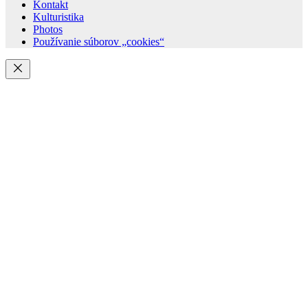
Kontakt
Kulturistika
Photos
Používanie súborov „cookies“