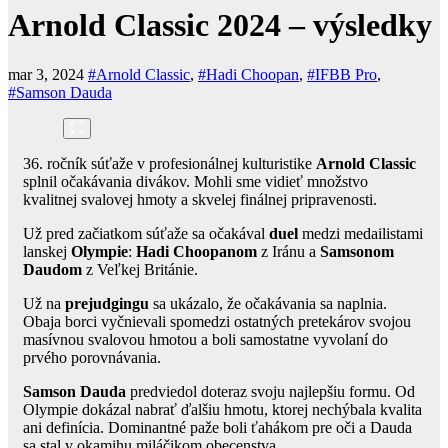
Arnold Classic 2024 – výsledky
mar 3, 2024
#Arnold Classic
,
#Hadi Choopan
,
#IFBB Pro
,
#Samson Dauda
36. ročník súťaže v profesionálnej kulturistike
Arnold Classic
splnil očakávania divákov. Mohli sme vidieť množstvo
kvalitnej svalovej hmoty a skvelej finálnej pripravenosti.
Už pred začiatkom súťaže sa očakával
duel
medzi medailistami
lanskej
Olympie
:
Hadi Choopanom
z Iránu a
Samsonom
Daudom
z Veľkej Británie.
Už na
prejudgingu
sa ukázalo, že očakávania sa naplnia.
Obaja borci vyčnievali spomedzi ostatných pretekárov svojou
masívnou svalovou hmotou a boli samostatne vyvolaní do
prvého porovnávania.
Samson Dauda
predviedol doteraz svoju najlepšiu formu. Od
Olympie dokázal nabrať ďalšiu hmotu, ktorej nechýbala kvalita
ani definícia. Dominantné paže boli ťahákom pre oči a Dauda
sa stal v okamihu miláčikom obecenstva.