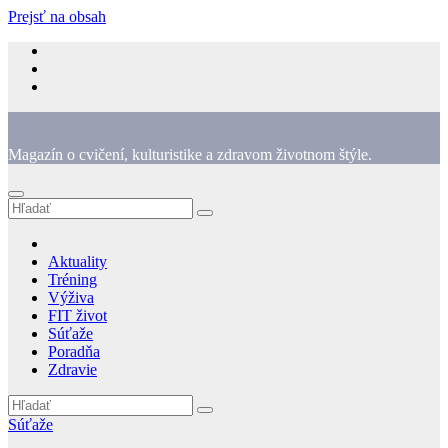
Prejsť na obsah
Magazín o cvičení, kulturistike a zdravom životnom štýle.
Aktuality
Tréning
Výživa
FIT život
Súťaže
Poradňa
Zdravie
Súťaže