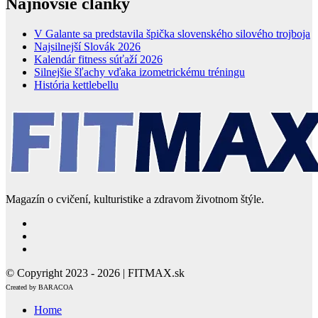
Najnovšie články
V Galante sa predstavila špička slovenského silového trojboja
Najsilnejší Slovák 2026
Kalendár fitness súťaží 2026
Silnejšie šľachy vďaka izometrickému tréningu
História kettlebellu
Magazín o cvičení, kulturistike a zdravom životnom štýle.
© Copyright 2023 - 2026 | FITMAX.sk
Created by BARACOA
Home