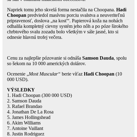
Napriek tomu jeho skvelá forma nestačila na Choopana.
Hadi
Choopan
predviedol masívnu porciu svalstva a neuveriteľnú
pripravenosť, doslova „na kosť“. Papierová koža na nohách
odhalila kompletný cievny systém jeho nôh a po póze širokého
chrbtového svalu zozadu bolo všetkým v sále jasné, kto si
odnesie hlavnú trofej večera.
Cenu za najlepšie pózovanie si odnáša
Samson Dauda
, spolu
so šekom na 10 000 amerických dolárov.
Ocenenie „
Most Muscular“
berie víťaz
Hadi Choopan
(10
000 USD).
VÝSLEDKY
1. Hadi Choopan (300 000 USD)
2. Samson Dauda
3. Rafael Brandao
4. Jonathan De La Rosa
5. James Hollingshead
6. Akim Williams
7. Antoine Vaillant
8. Justin Rodriguez