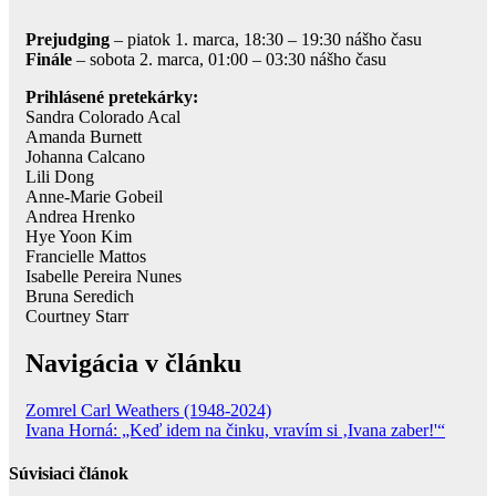
Prejudging
– piatok 1. marca, 18:30 – 19:30 nášho času
Finále
– sobota 2. marca, 01:00 – 03:30 nášho času
Prihlásené pretekárky:
Sandra Colorado Acal
Amanda Burnett
Johanna Calcano
Lili Dong
Anne-Marie Gobeil
Andrea Hrenko
Hye Yoon Kim
Francielle Mattos
Isabelle Pereira Nunes
Bruna Seredich
Courtney Starr
Navigácia v článku
Zomrel Carl Weathers (1948-2024)
Ivana Horná: „Keď idem na činku, vravím si ‚Ivana zaber!'“
Súvisiaci článok