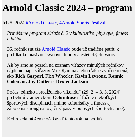
Arnold Classic 2024 – program
feb 5, 2024
#Arnold Classic
,
#Arnold Sports Festival
Prinášame program súťaže č. 2 v kulturistike, physique, fitness
a bikini.
36. ročník súťaže
Arnold Classic
bude už tradične patriť k
prehliadke masívnej svalovej hmoty a estetických tvarov.
Ak by sme sa pozreli na zoznam víťazov minulých ročníkov,
nájdeme napr. víťazov Mr. Olympia alebo ďalšie zvučné mená,
ako
Rich Gaspari, Flex Wheeler, Kevin Levrone, Ronnie
Coleman, Jay Cutler
či
Dexter Jackson
.
Počas jedného „predĺženého víkendu“ (29. 2. – 3. 3. 2024)
prebehnú v americkom
Columbuse
súťaže v niekoľkých
športových disciplínach (mimo kulturistiky a fitness aj
zápolenia strongmanov, či zápasy v bojových športoch a iné).
Koho teda môžeme očakávať tento rok na pódiu?