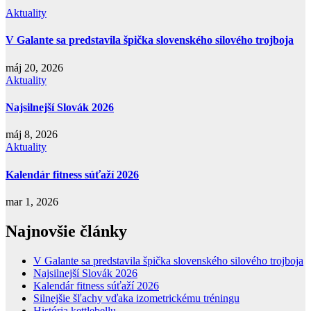
Aktuality
V Galante sa predstavila špička slovenského silového trojboja
máj 20, 2026
Aktuality
Najsilnejší Slovák 2026
máj 8, 2026
Aktuality
Kalendár fitness súťaží 2026
mar 1, 2026
Najnovšie články
V Galante sa predstavila špička slovenského silového trojboja
Najsilnejší Slovák 2026
Kalendár fitness súťaží 2026
Silnejšie šľachy vďaka izometrickému tréningu
História kettlebellu