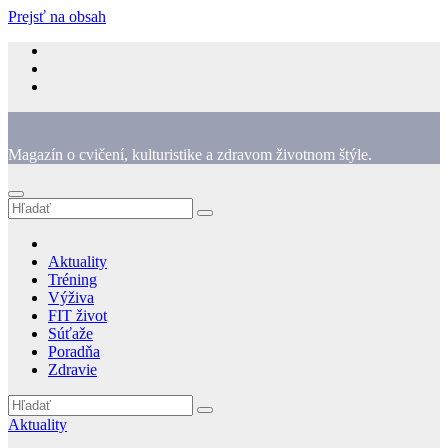
Prejsť na obsah
Magazín o cvičení, kulturistike a zdravom životnom štýle.
Aktuality
Tréning
Výživa
FIT život
Súťaže
Poradňa
Zdravie
Aktuality