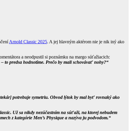
nčení
Arnold Classic 2025
. A jej hlavným aktérom nie je nik iný ako
ukomentátora a neodpustil si poznámku na margo súťažiacich:
lo – to predsa hodnotíme. Prečo by mali schovávať nohy?“
etekár] potrebuje symetriu. Obvod lýtok by mal byť rovnaký ako
lassic. Už sa nikdy nezúčastním na súťaži, na ktorej nebudem
posmech z kategórie Men’s Physique a nazýva ju podvodom.“