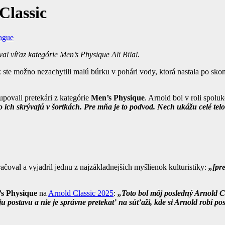
Classic
ague
al víťaz kategórie Men’s Physique Ali Bilal.
ak ste možno nezachytili malú búrku v pohári vody, ktorá nastala po sko
povali pretekári z kategórie
Men’s Physique
. Arnold bol v roli spol
o ich skrývajú v šortkách. Pre mňa je to podvod. Nech ukážu celé te
ačoval a vyjadril jednu z najzákladnejších myšlienok kulturistiky:
„[pr
s Physique
na
Arnold Classic 2025
:
„Toto bol môj posledný Arnold C
ju postavu a nie je správne pretekať na súťaži, kde si Arnold robí 