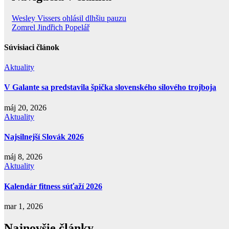
Wesley Vissers ohlásil dlhšiu pauzu
Zomrel Jindřich Popelář
Súvisiaci článok
Aktuality
V Galante sa predstavila špička slovenského silového trojboja
máj 20, 2026
Aktuality
Najsilnejší Slovák 2026
máj 8, 2026
Aktuality
Kalendár fitness súťaží 2026
mar 1, 2026
Najnovšie články