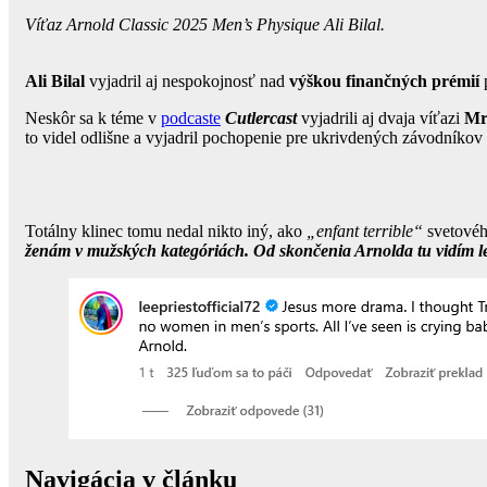
Víťaz Arnold Classic 2025 Men’s Physique Ali Bilal.
Ali Bilal
vyjadril aj nespokojnosť nad
výškou finančných prémií
p
Neskôr sa k téme v
podcaste
Cutlercast
vyjadrili aj dvaja víťazi
Mr
to videl odlišne a vyjadril pochopenie pre ukrivdených závodníkov
Totálny klinec tomu nedal nikto iný, ako
„enfant terrible“
svetovéh
ženám v mužských kategóriách. Od skončenia Arnolda tu vidím 
Navigácia v článku