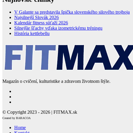
V Galante sa predstavila špička slovenského silového trojboja
Najsilnejší Slovák 2026
Kalendár fitness súťaží 2026
Silnejšie šľachy vďaka izometrickému tréningu
História kettlebellu
Magazín o cvičení, kulturistike a zdravom životnom štýle.
© Copyright 2023 - 2026 | FITMAX.sk
Created by BARACOA
Home
Kontakt