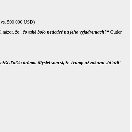
0 vs. 500 000 USD)
il názor, že
„čo také bolo neúctivé na jeho vyjadreniach?“
Cutler
ežiši ďalšia dráma. Myslel som si, že Trump už zakázal súťažiť