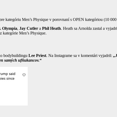
re kategóriu Men’s Physique v porovnaní s OPEN kategóriou (10 00
. Olympia
,
Jay Cutler
a
Phil Heath
. Heath sa Arnolda zastal a vyjadr
 z kategórie Men’s Physique.
o bodybuildingu
Lee Priest
. Na Instagrame sa v komentári vyjadril:
„J
len samých ufňukancov.“