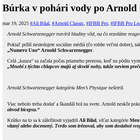
Búrka v pohári vody po Arnold 
mar 19, 2025
#Ali Bilal
,
#Arnold Classic
,
#IFBB Pro
,
#IFBB Pro Le
Arnold Schwarzenegger rozvíril hladiny vôd, na čo rezolútne reagov
Pokiaľ príliš nesledujete sociálne médiá (čo robíte veľmi dobre), t
„Numero Uno“ Arnold Schwarzenegger
.
Celá „kauza“ sa začala počas priameho prenosu, keď na pódiu vystu
„Mnohí z týchto chlapcov majú aj skvelé nohy, takže neviem preč
Arnold Schwarzenegger kategóriu Men’s Physique nešetril.
Viac nebolo treba dodať a škandál bol na svete. Arnold neskôr pokr
obvod bicepsu.“
Krátko na to sa k záležitosti vyjadril
Ali Bilal
, víťaz kategórie
Men’
vítaný alebo docenený. Tvrdo som trénoval, aby som dosiahol svo