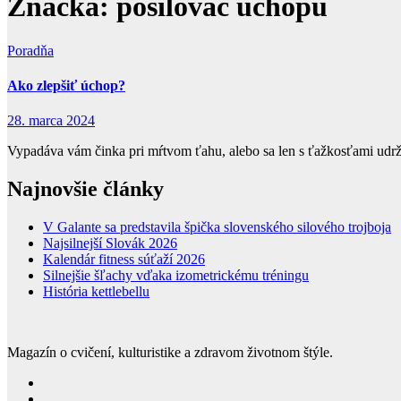
Značka:
posilovač úchopu
Poradňa
Ako zlepšiť úchop?
28. marca 2024
Vypadáva vám činka pri mŕtvom ťahu, alebo sa len s ťažkosťami udržít
Najnovšie články
V Galante sa predstavila špička slovenského silového trojboja
Najsilnejší Slovák 2026
Kalendár fitness súťaží 2026
Silnejšie šľachy vďaka izometrickému tréningu
História kettlebellu
Magazín o cvičení, kulturistike a zdravom životnom štýle.