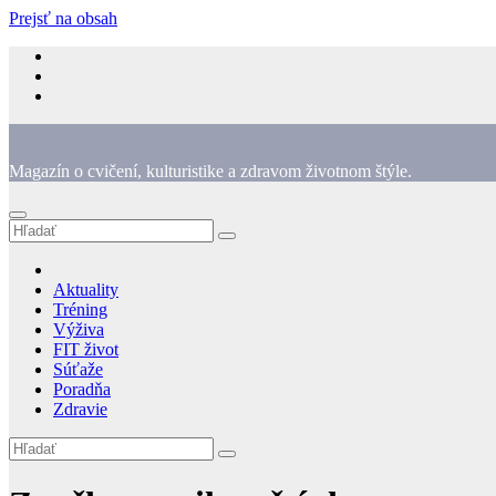
Prejsť na obsah
Magazín o cvičení, kulturistike a zdravom životnom štýle.
Aktuality
Tréning
Výživa
FIT život
Súťaže
Poradňa
Zdravie