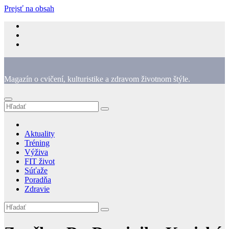
Prejsť na obsah
Magazín o cvičení, kulturistike a zdravom životnom štýle.
Aktuality
Tréning
Výživa
FIT život
Súťaže
Poradňa
Zdravie