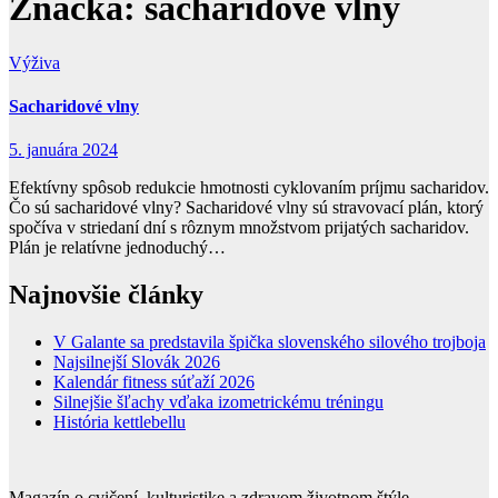
Značka:
sacharidové vlny
Výživa
Sacharidové vlny
5. januára 2024
Efektívny spôsob redukcie hmotnosti cyklovaním príjmu sacharidov.
Čo sú sacharidové vlny? Sacharidové vlny sú stravovací plán, ktorý
spočíva v striedaní dní s rôznym množstvom prijatých sacharidov.
Plán je relatívne jednoduchý…
Najnovšie články
V Galante sa predstavila špička slovenského silového trojboja
Najsilnejší Slovák 2026
Kalendár fitness súťaží 2026
Silnejšie šľachy vďaka izometrickému tréningu
História kettlebellu
Magazín o cvičení, kulturistike a zdravom životnom štýle.