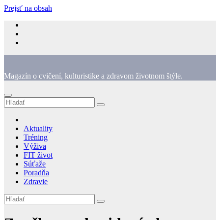
Prejsť na obsah
Magazín o cvičení, kulturistike a zdravom životnom štýle.
Aktuality
Tréning
Výživa
FIT život
Súťaže
Poradňa
Zdravie