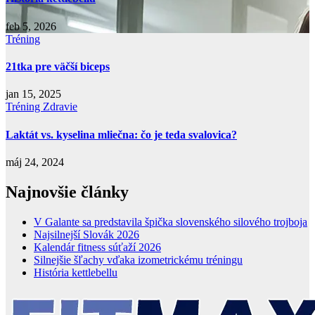
feb 5, 2026
Tréning
21tka pre väčší biceps
jan 15, 2025
Tréning
Zdravie
Laktát vs. kyselina mliečna: čo je teda svalovica?
máj 24, 2024
Najnovšie články
V Galante sa predstavila špička slovenského silového trojboja
Najsilnejší Slovák 2026
Kalendár fitness súťaží 2026
Silnejšie šľachy vďaka izometrickému tréningu
História kettlebellu