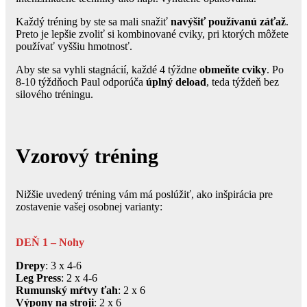
Každý tréning by ste sa mali snažiť
navýšiť používanú záťaž
.
Preto je lepšie zvoliť si kombinované cviky, pri ktorých môžete
používať vyššiu hmotnosť.
Aby ste sa vyhli stagnácií, každé 4 týždne
obmeňte cviky
. Po
8-10 týždňoch Paul odporúča
úplný deload
, teda týždeň bez
silového tréningu.
Vzorový tréning
Nižšie uvedený tréning vám má poslúžiť, ako inšpirácia pre
zostavenie vašej osobnej varianty:
DEŇ 1 – Nohy
Drepy
: 3 x 4-6
Leg Press
: 2 x 4-6
Rumunský mŕtvy ťah
: 2 x 6
Výpony na stroji
: 2 x 6