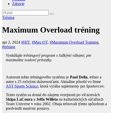
Zdravie
Tréning
Maximum Overload tréning
apr 2, 2024
#HIT
,
#Max-OT
,
#Maximum Overload Training
,
#tréning
Vyskúšajte tréningový program s ťažkými váhami, pre
maximálne svalové prírastky.
Autorom tohto tréningového systému je
Paul Delia
, tréner a
autor s 25 ročnými skúsenosťami. Aktuálne pôsobí vo firme
AST Sports Science
, ktorá vyrába suplementy pre športovcov.
Tento systém sa dostal do záujmu verejnosti po víťazstvách
Skipa LaCoura
a
Jeffa Willeta
na kulturistických súťažiach
Team Universe v roku 2002. Obaja trénovali týmto spôsobom a
predviedli masívne postavy.