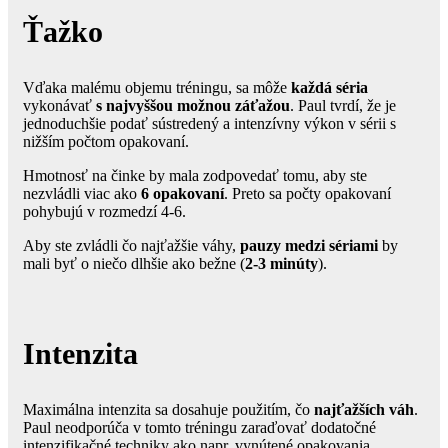
Ťažko
Vďaka malému objemu tréningu, sa môže
každá séria
vykonávať
s najvyššou možnou záťažou
. Paul tvrdí, že je
jednoduchšie podať sústredený a intenzívny výkon v sérii s
nižším počtom opakovaní.
Hmotnosť na činke by mala zodpovedať tomu, aby ste
nezvládli viac ako
6 opakovaní
. Preto sa počty opakovaní
pohybujú v rozmedzí 4-6.
Aby ste zvládli čo najťažšie váhy,
pauzy medzi sériami
by
mali byť o niečo dlhšie ako bežne (
2-3 minúty
).
Intenzita
Maximálna intenzita sa dosahuje použitím, čo
najťažších váh
.
Paul neodporúča v tomto tréningu zaraďovať dodatočné
intenzifikačné techniky ako napr. vynútené opakovania.