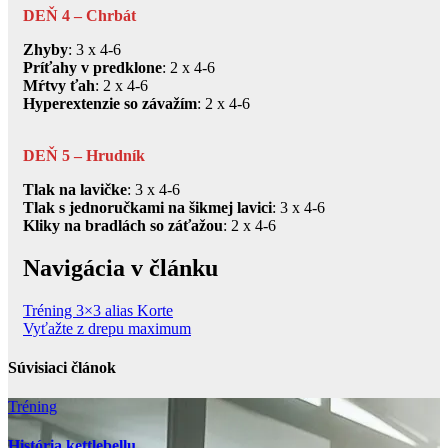
DEŇ 4 – Chrbát
Zhyby
: 3 x 4-6
Príťahy v predklone
: 2 x 4-6
Mŕtvy ťah
: 2 x 4-6
Hyperextenzie so závažím
: 2 x 4-6
DEŇ 5 – Hrudník
Tlak na lavičke
: 3 x 4-6
Tlak s jednoručkami na šikmej lavici
: 3 x 4-6
Kliky na bradlách so záťažou
: 2 x 4-6
Navigácia v článku
Tréning 3×3 alias Korte
Vyťažte z drepu maximum
Súvisiaci článok
Tréning
História kettlebellu