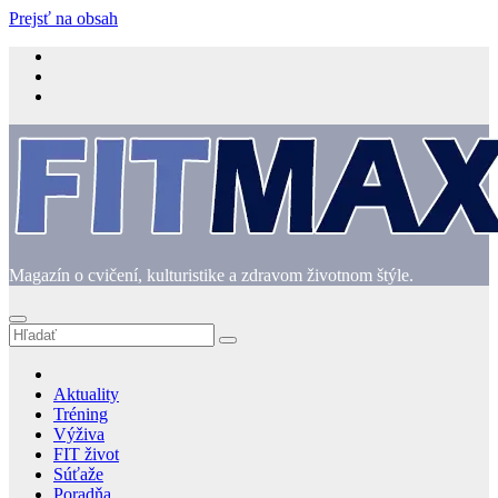
Prejsť na obsah
Magazín o cvičení, kulturistike a zdravom životnom štýle.
Aktuality
Tréning
Výživa
FIT život
Súťaže
Poradňa