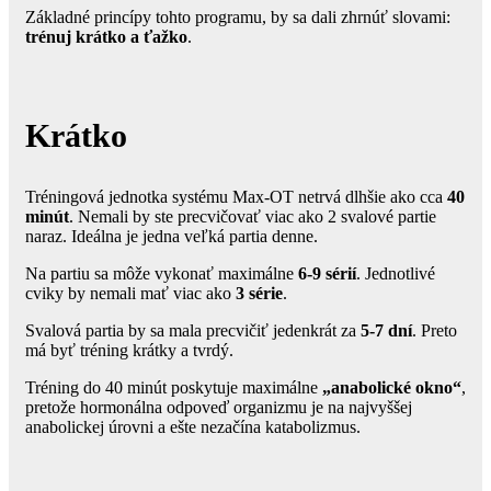
Základné princípy tohto programu, by sa dali zhrnúť slovami:
trénuj krátko a ťažko
.
Krátko
Tréningová jednotka systému Max-OT netrvá dlhšie ako cca
40
minút
. Nemali by ste precvičovať viac ako 2 svalové partie
naraz. Ideálna je jedna veľká partia denne.
Na partiu sa môže vykonať maximálne
6-9 sérií
. Jednotlivé
cviky by nemali mať viac ako
3 série
.
Svalová partia by sa mala precvičiť jedenkrát za
5-7 dní
. Preto
má byť tréning krátky a tvrdý.
Tréning do 40 minút poskytuje maximálne
„anabolické okno“
,
pretože hormonálna odpoveď organizmu je na najvyššej
anabolickej úrovni a ešte nezačína katabolizmus.