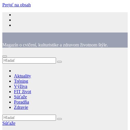
Prejsť na obsah
Magazín o cvičení, kulturistike a zdravom životnom štýle.
Aktuality
Tréning
Výživa
FIT život
Súťaže
Poradňa
Zdravie
Súťaže