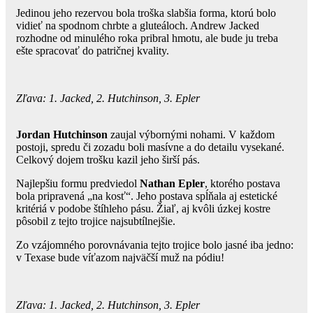
Jedinou jeho rezervou bola troška slabšia forma, ktorú bolo
vidieť na spodnom chrbte a gluteáloch. Andrew Jacked
rozhodne od minulého roka pribral hmotu, ale bude ju treba
ešte spracovať do patričnej kvality.
Zľava: 1. Jacked, 2. Hutchinson, 3. Epler
Jordan Hutchinson
zaujal výbornými nohami. V každom
postoji, spredu či zozadu boli masívne a do detailu vysekané.
Celkový dojem trošku kazil jeho širší pás.
Najlepšiu formu predviedol
Nathan Epler
, ktorého postava
bola pripravená „na kosť“. Jeho postava spĺňala aj estetické
kritériá v podobe štíhleho pásu. Žiaľ, aj kvôli úzkej kostre
pôsobil z tejto trojice najsubtílnejšie.
Zo vzájomného porovnávania tejto trojice bolo jasné iba jedno:
v Texase bude víťazom najväčší muž na pódiu!
Zľava: 1. Jacked, 2. Hutchinson, 3. Epler