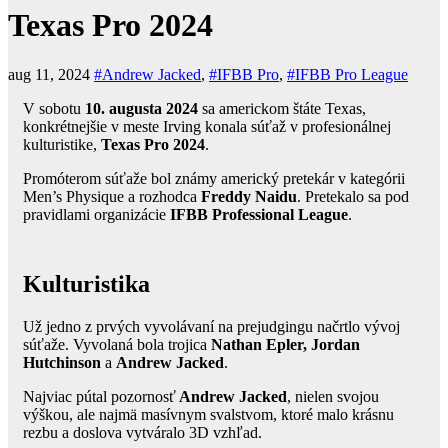
Texas Pro 2024
aug 11, 2024
#Andrew Jacked
,
#IFBB Pro
,
#IFBB Pro League
V sobotu
10. augusta 2024
sa americkom štáte Texas,
konkrétnejšie v meste Irving konala súťaž v profesionálnej
kulturistike,
Texas Pro 2024
.
Promóterom súťaže bol známy americký pretekár v kategórii
Men’s Physique a rozhodca
Freddy Naidu
. Pretekalo sa pod
pravidlami organizácie
IFBB Professional League
.
Kulturistika
Už jedno z prvých vyvolávaní na prejudgingu načrtlo vývoj
súťaže. Vyvolaná bola trojica
Nathan Epler, Jordan
Hutchinson
a
Andrew Jacked
.
Najviac pútal pozornosť
Andrew Jacked
, nielen svojou
výškou, ale najmä masívnym svalstvom, ktoré malo krásnu
rezbu a doslova vytváralo 3D vzhľad.