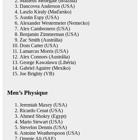
Matheus Menegate (Brazília)
Dancovea Anderson (USA)
Laszlo Kiraly (Maďarsko)
Austin Espy (USA)
Alexander Westermeier (Nemecko)
Alex Cambronero (USA)
Benjamin Zimmerman (USA)
Zac Smith (Austrália)
Dom Carter (USA)
Lamarcus Morris (USA)
Alex Connors (Austrália)
George Kawalawu (Libéria)
Gabriel Aguirre (Mexiko)
Joe Brighty (VB)
Men’s Physique
Jeremiah Maxey (USA)
Ricardo Cenat (USA)
Ahmed Shokry (Egypt)
Mario Stewart (USA)
Stevelon Dennis (USA)
Antoine Weatherspoon (USA)
Ommie Ali (SAE)