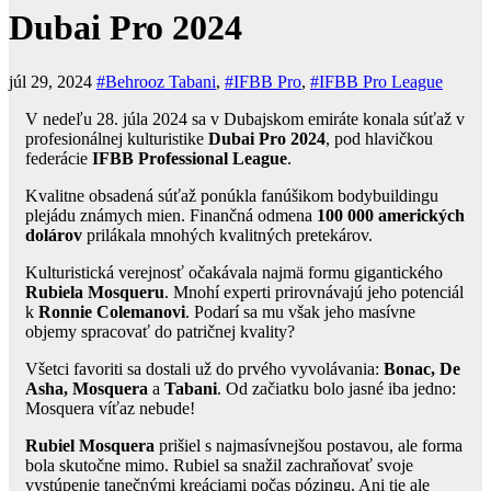
Dubai Pro 2024
júl 29, 2024
#Behrooz Tabani
,
#IFBB Pro
,
#IFBB Pro League
V nedeľu 28. júla 2024 sa v Dubajskom emiráte konala súťaž v
profesionálnej kulturistike
Dubai Pro 2024
, pod hlavičkou
federácie
IFBB Professional League
.
Kvalitne obsadená súťaž ponúkla fanúšikom bodybuildingu
plejádu známych mien. Finančná odmena
100 000 amerických
dolárov
prilákala mnohých kvalitných pretekárov.
Kulturistická verejnosť očakávala najmä formu gigantického
Rubiela Mosqueru
. Mnohí experti prirovnávajú jeho potenciál
k
Ronnie Colemanovi
. Podarí sa mu však jeho masívne
objemy spracovať do patričnej kvality?
Všetci favoriti sa dostali už do prvého vyvolávania:
Bonac, De
Asha, Mosquera
a
Tabani
. Od začiatku bolo jasné iba jedno:
Mosquera víťaz nebude!
Rubiel Mosquera
prišiel s najmasívnejšou postavou, ale forma
bola skutočne mimo. Rubiel sa snažil zachraňovať svoje
vystúpenie tanečnými kreáciami počas pózingu. Ani tie ale