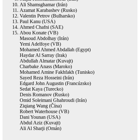
Ali Shamsghamar (Irán)
Azamat Karabashev (Rusko)
Valentin Petrov (Bulharsko)
Paul Kanu (USA)
Ahmed Chafni (SAE)
Abou Konate (VB)
Masoud Abdolhay (Irán)
Yemi Adelfoye (VB)
Mohamed Ahmed Abdallah (Egypt)
Haydar Al Sarray (Irak)
Abdullah Almatar (Kuvajt)
Charbake Anass (Maroko)
Mohamed Amine Fakhfakh (Tunisko)
Sayed Reza Hosseini (Irán)
Edgard John Augustin (Francúzsko)
Sedat Kaya (Turecko)
Denis Romanov (Rusko)
Omid Soleimani Ghahroudi (Irán)
Ziqiang Wang (Čína)
Robert Waterhouse (VB)
Dani Younan (USA)
Abdul Aziz (Kuvajt)
Ali Al Sharji (Omán)