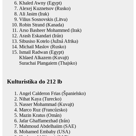
Khaled Awny (Egypt)
Alexej Kuznetsov (Rusko)
Ali Jasim (Irak)
Vilius Sosnovskis (Litva)
Robin Strand (Kanada)
Arso Basheer Mohammed (Irak)
Arash Eskandari (Irán)
Sibusiso Kotelo (Južná Afrika)
Michail Maslov (Rusko)
Ismail Radwan (Egypt)
Khlaed Alkazem (Kuvajt)
Surachai Plangaiem (Thajsko)
Kulturistika do 212 lb
Angel Calderon Frias (Španielsko)
Nihat Kaya (Turecko)
Nasser Mohammad (Kuvajt)
Marco Ruz (Francúzsko)
Mazin Kratus (Omán)
Jafar Ghaffamezhad (Irán)
Mahmoud Abdelhaiim (SAE)
Mohamed Embaby (USA)