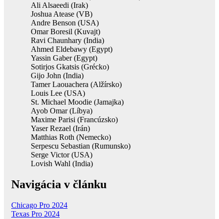
Ali Alsaeedi (Irak)
Joshua Atease (VB)
Andre Benson (USA)
Omar Boresil (Kuvajt)
Ravi Chaunhary (India)
Ahmed Eldebawy (Egypt)
Yassin Gaber (Egypt)
Sotirjos Gkatsis (Grécko)
Gijo John (India)
Tamer Laouachera (Alžírsko)
Louis Lee (USA)
St. Michael Moodie (Jamajka)
Ayob Omar (Líbya)
Maxime Parisi (Francúzsko)
Yaser Rezael (Irán)
Matthias Roth (Nemecko)
Serpescu Sebastian (Rumunsko)
Serge Victor (USA)
Lovish Wahl (India)
Navigácia v článku
Chicago Pro 2024
Texas Pro 2024