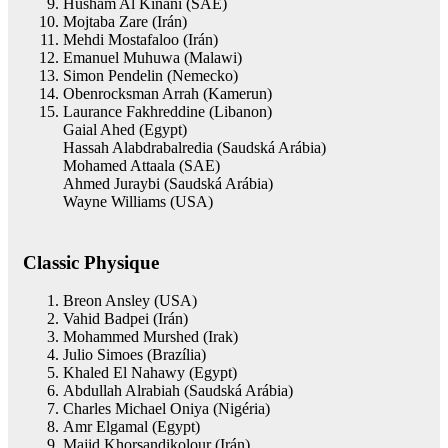
Husham Al Kinani (SAE)
Mojtaba Zare (Irán)
Mehdi Mostafaloo (Irán)
Emanuel Muhuwa (Malawi)
Simon Pendelin (Nemecko)
Obenrocksman Arrah (Kamerun)
Laurance Fakhreddine (Libanon)
Gaial Ahed (Egypt)
Hassah Alabdrabalredia (Saudská Arábia)
Mohamed Attaala (SAE)
Ahmed Juraybi (Saudská Arábia)
Wayne Williams (USA)
Classic Physique
Breon Ansley (USA)
Vahid Badpei (Irán)
Mohammed Murshed (Irak)
Julio Simoes (Brazília)
Khaled El Nahawy (Egypt)
Abdullah Alrabiah (Saudská Arábia)
Charles Michael Oniya (Nigéria)
Amr Elgamal (Egypt)
Majid Khorsandikolour (Irán)