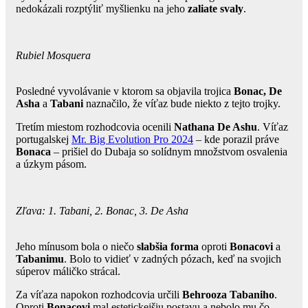
nedokázali rozptýliť myšlienku na jeho
zaliate svaly
.
Rubiel Mosquera
Posledné vyvolávanie v ktorom sa objavila trojica
Bonac, De
Asha
a
Tabani
naznačilo, že víťaz bude niekto z tejto trojky.
Tretím miestom rozhodcovia ocenili
Nathana De Ashu
. Víťaz
portugalskej
Mr. Big Evolution Pro 2024
– kde porazil práve
Bonaca
– prišiel do Dubaja so solídnym množstvom osvalenia
a úzkym pásom.
Zľava: 1. Tabani, 2. Bonac, 3. De Asha
Jeho mínusom bola o niečo
slabšia forma
oproti
Bonacovi
a
Tabanimu
. Bolo to vidieť v zadných pózach, keď na svojich
súperov máličko strácal.
Za víťaza napokon rozhodcovia určili
Behrooza Tabaniho
.
Oproti
Bonacovi
mal estetickejšiu postavu a nebolo mu čo