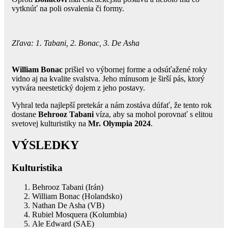
vytknúť na poli osvalenia či formy.
Zľava: 1. Tabani, 2. Bonac, 3. De Asha
William Bonac
prišiel vo výbornej forme a odsúťažené roky
vidno aj na kvalite svalstva. Jeho mínusom je širší pás, ktorý
vytvára neestetický dojem z jeho postavy.
Vyhral teda najlepší pretekár a nám zostáva dúfať, že tento rok
dostane
Behrooz Tabani
víza, aby sa mohol porovnať s elitou
svetovej kulturistiky na
Mr. Olympia 2024
.
VÝSLEDKY
Kulturistika
Behrooz Tabani (Irán)
William Bonac (Holandsko)
Nathan De Asha (VB)
Rubiel Mosquera (Kolumbia)
Ale Edward (SAE)