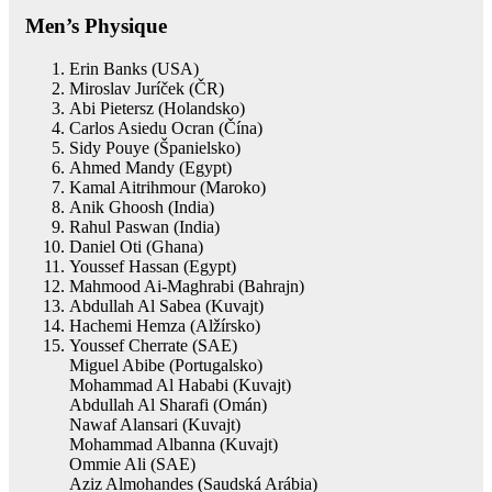
Men’s Physique
Erin Banks (USA)
Miroslav Juríček (ČR)
Abi Pietersz (Holandsko)
Carlos Asiedu Ocran (Čína)
Sidy Pouye (Španielsko)
Ahmed Mandy (Egypt)
Kamal Aitrihmour (Maroko)
Anik Ghoosh (India)
Rahul Paswan (India)
Daniel Oti (Ghana)
Youssef Hassan (Egypt)
Mahmood Ai-Maghrabi (Bahrajn)
Abdullah Al Sabea (Kuvajt)
Hachemi Hemza (Alžírsko)
Youssef Cherrate (SAE)
Miguel Abibe (Portugalsko)
Mohammad Al Hababi (Kuvajt)
Abdullah Al Sharafi (Omán)
Nawaf Alansari (Kuvajt)
Mohammad Albanna (Kuvajt)
Ommie Ali (SAE)
Aziz Almohandes (Saudská Arábia)