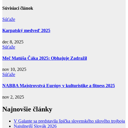
Súvisiaci článok
Súťaže
Karpatský medveď 2025
dec 8, 2025
Súťaže
Meč Matúša Čáka 2025: Obhajuje Zadražil
nov 10, 2025
Súťaže
NABBA Majstrovstvá Európy v kulturistike a fitness 2025
nov 2, 2025
Najnovšie články
V Galante sa predstavila špička slovenského silového trojboja
Najsilnejší Slovák 2026