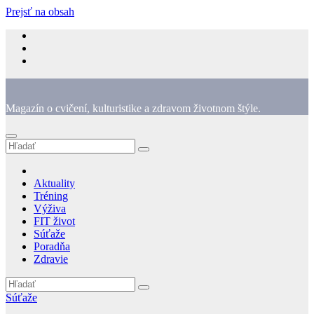
Prejsť na obsah
Magazín o cvičení, kulturistike a zdravom životnom štýle.
Aktuality
Tréning
Výživa
FIT život
Súťaže
Poradňa
Zdravie
Súťaže