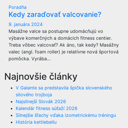
Poradňa
Kedy zaraďovať valcovanie?
9. januára 2024
Masážne valce sa postupne udomácňujú vo
výbave komerčných a domácich fitness centier.
Treba vôbec valcovať? Ak áno, tak kedy? Masážny
valec (angl. foam roller) je relatívne nová športová
pomôcka. Vyrába…
Najnovšie články
V Galante sa predstavila špička slovenského
silového trojboja
Najsilnejší Slovák 2026
Kalendár fitness súťaží 2026
Silnejšie šľachy vďaka izometrickému tréningu
História kettlebellu