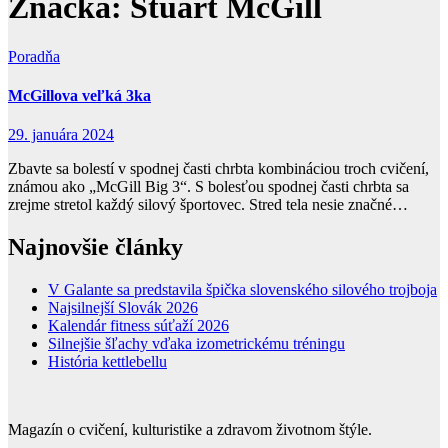
Značka:
Stuart McGill
Poradňa
McGillova veľká 3ka
29. januára 2024
Zbavte sa bolestí v spodnej časti chrbta kombináciou troch cvičení,
známou ako „McGill Big 3“. S bolesťou spodnej časti chrbta sa
zrejme stretol každý silový športovec. Stred tela nesie značné…
Najnovšie články
V Galante sa predstavila špička slovenského silového trojboja
Najsilnejší Slovák 2026
Kalendár fitness súťaží 2026
Silnejšie šľachy vďaka izometrickému tréningu
História kettlebellu
Magazín o cvičení, kulturistike a zdravom životnom štýle.