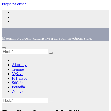
Prejsť na obsah
Magazín o cvičení, kulturistike a zdravom životnom štýle.
Aktuality
Tréning
Výživa
FIT život
Súťaže
Poradňa
Zdravie