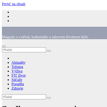
Prejsť na obsah
Magazín o cvičení, kulturistike a zdravom životnom štýle.
Aktuality
Tréning
Výživa
FIT život
Súťaže
Poradňa
Zdravie