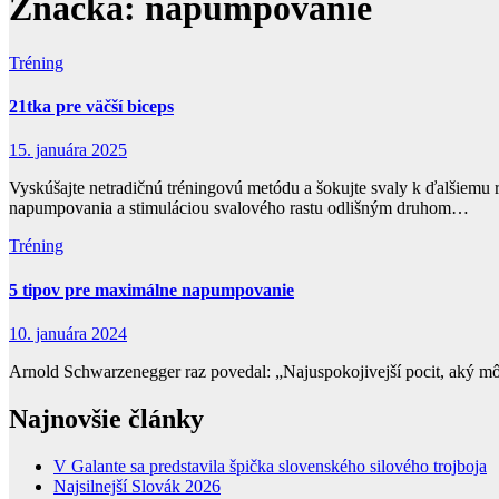
Značka:
napumpovanie
Tréning
21tka pre väčší biceps
15. januára 2025
Vyskúšajte netradičnú tréningovú metódu a šokujte svaly k ďalšiem
napumpovania a stimuláciou svalového rastu odlišným druhom…
Tréning
5 tipov pre maximálne napumpovanie
10. januára 2024
Arnold Schwarzenegger raz povedal: „Najuspokojivejší pocit, aký môže
Najnovšie články
V Galante sa predstavila špička slovenského silového trojboja
Najsilnejší Slovák 2026