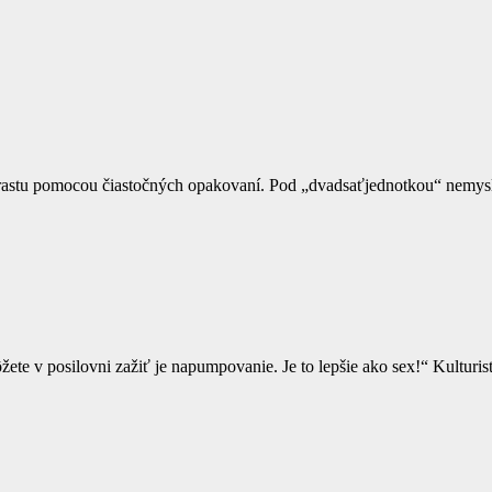
u rastu pomocou čiastočných opakovaní. Pod „dvadsaťjednotkou“ nemys
te v posilovni zažiť je napumpovanie. Je to lepšie ako sex!“ Kulturis