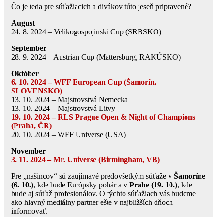
Čo je teda pre súťažiacich a divákov túto jeseň pripravené?
August
24. 8. 2024 – Velikogospojinski Cup (SRBSKO)
September
28. 9. 2024 – Austrian Cup (Mattersburg, RAKÚSKO)
Október
6. 10. 2024 – WFF European Cup (Šamorín,
SLOVENSKO)
13. 10. 2024 – Majstrovstvá Nemecka
13. 10. 2024 – Majstrovstvá Litvy
19. 10. 2024 – RLS Prague Open & Night of Champions
(Praha, ČR)
20. 10. 2024 – WFF Universe (USA)
November
3. 11. 2024 – Mr. Universe (Birmingham, VB)
Pre „našincov“ sú zaujímavé predovšetkým súťaže v
Šamoríne
(6. 10.)
, kde bude Európsky pohár a v
Prahe (19. 10.)
, kde
bude aj súťaž profesionálov. O týchto súťažiach vás budeme
ako hlavný mediálny partner ešte v najbližších dňoch
informovať.