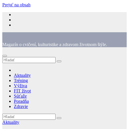
Prejsť na obsah
Magazín o cvičení, kulturistike a zdravom životnom štýle.
Aktuality
Tréning
Výživa
FIT život
Súťaže
Poradňa
Zdravie
Aktuality