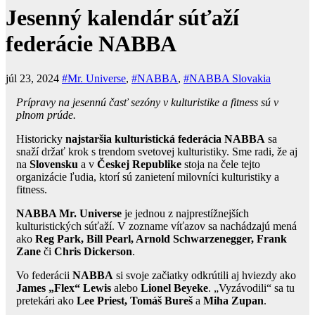
Jesenný kalendár súťaží
federácie NABBA
júl 23, 2024
#Mr. Universe
,
#NABBA
,
#NABBA Slovakia
Prípravy na jesennú časť sezóny v kulturistike a fitness sú v
plnom prúde.
Historicky
najstaršia kulturistická federácia NABBA
sa
snaží držať krok s trendom svetovej kulturistiky. Sme radi, že aj
na
Slovensku
a v
Českej Republike
stoja na čele tejto
organizácie ľudia, ktorí sú zanietení milovníci kulturistiky a
fitness.
NABBA Mr. Universe
je jednou z najprestížnejších
kulturistických súťaží. V zozname víťazov sa nachádzajú mená
ako
Reg Park, Bill Pearl, Arnold Schwarzenegger, Frank
Zane
či
Chris Dickerson
.
Vo federácii
NABBA
si svoje začiatky odkrútili aj hviezdy ako
James „Flex“ Lewis
alebo
Lionel Beyeke
. „Vyzávodili“ sa tu
pretekári ako
Lee Priest, Tomáš Bureš
a
Miha Zupan
.