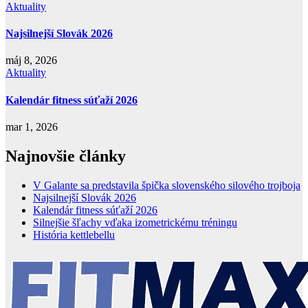
Aktuality
Najsilnejší Slovák 2026
máj 8, 2026
Aktuality
Kalendár fitness súťaží 2026
mar 1, 2026
Najnovšie články
V Galante sa predstavila špička slovenského silového trojboja
Najsilnejší Slovák 2026
Kalendár fitness súťaží 2026
Silnejšie šľachy vďaka izometrickému tréningu
História kettlebellu