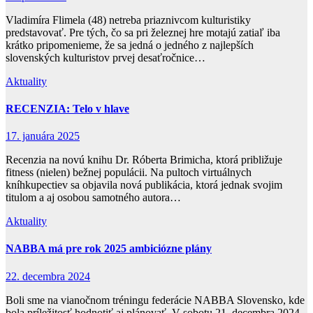
Vladimíra Flimela (48) netreba priaznivcom kulturistiky
predstavovať. Pre tých, čo sa pri železnej hre motajú zatiaľ iba
krátko pripomenieme, že sa jedná o jedného z najlepších
slovenských kulturistov prvej desaťročnice…
Aktuality
RECENZIA: Telo v hlave
17. januára 2025
Recenzia na novú knihu Dr. Róberta Brimicha, ktorá približuje
fitness (nielen) bežnej populácii. Na pultoch virtuálnych
kníhkupectiev sa objavila nová publikácia, ktorá jednak svojim
titulom a aj osobou samotného autora…
Aktuality
NABBA má pre rok 2025 ambiciózne plány
22. decembra 2024
Boli sme na vianočnom tréningu federácie NABBA Slovensko, kde
bola príležitosť hodnotiť aj plánovať. V sobotu 21. decembra 2024