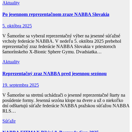
Aktuality
Po jesennom reprezentačnom zraze NABBA Slovakia
5. októbra 2025
V Šamoríne sa vyberal reprezentačný výber na jesenné súťažné
vrcholy federácie NABBA. V nedeľu 5. októbra 2025 prebehol
reprezentačný zraz federácie NABBA Slovakia v priestoroch
šamorínskeho X-Bionic Sphere Gymu. Dvadsiatka…
Aktuality
Reprezentačný zraz NABBA pred jesennou sezónou
19. septembra 2025
V Šamoríne sa stretnú uchádzači o jesenné reprezentačné štarty na
posúdenie formy. Jesenná sezóna klope na dvere a už o niekoľko
dní odštartujú súťaže federácie NABBA pražskou súťažou NABBA
RLS…
Súťaže