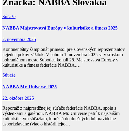
Značka:
NABBA Slovakia
Súťaže
NABBA Majstrovstvá Európy v kulturistike a fitness 2025
2. novembra 2025
Kontinentálny šampionát priniesol pre slovenských reprezentantov
nejeden pekný zážitok. V sobotu 1. novembra 2025 sa v srbskom
pohraničnom meste Subotica konali 28. Majstrovstvá Európy v
kulturistike a fitness federácie NABBA.…
Súťaže
NABBA Mr. Universe 2025
22. októbra 2025
Reportáž z najprestížnejšej súťaže federácie NABBA, spolu s
výsledkami a galériou. NABBA Mr. Universe patrí k najstarším
kulturistickým súťažiam, ktoré sú do dnešných dní pravidelne
usporiadavané (viac o histórii tejto…