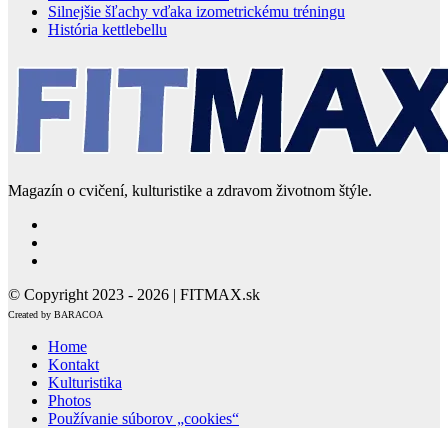
Silnejšie šľachy vďaka izometrickému tréningu
História kettlebellu
Magazín o cvičení, kulturistike a zdravom životnom štýle.
© Copyright 2023 - 2026 | FITMAX.sk
Created by BARACOA
Home
Kontakt
Kulturistika
Photos
Používanie súborov „cookies“