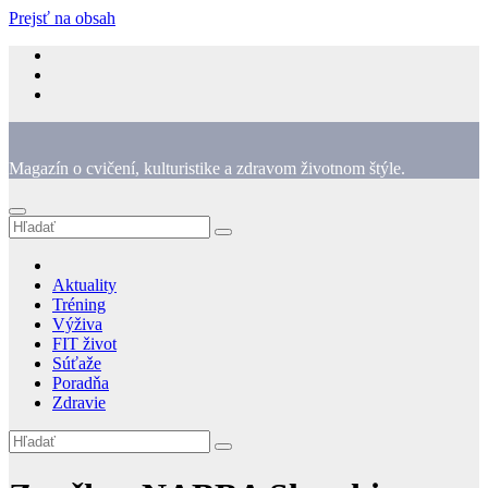
Prejsť na obsah
Magazín o cvičení, kulturistike a zdravom životnom štýle.
Aktuality
Tréning
Výživa
FIT život
Súťaže
Poradňa
Zdravie