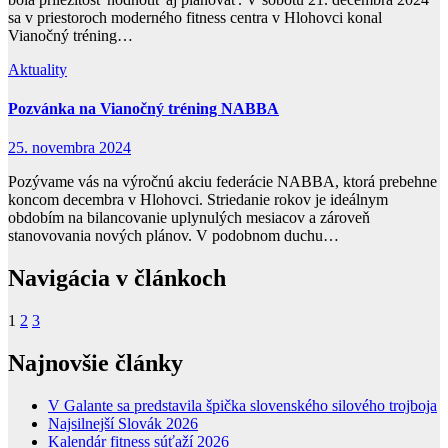
sa v priestoroch moderného fitness centra v Hlohovci konal
Vianočný tréning…
Aktuality
Pozvánka na Vianočný tréning NABBA
25. novembra 2024
Pozývame vás na výročnú akciu federácie NABBA, ktorá prebehne
koncom decembra v Hlohovci. Striedanie rokov je ideálnym
obdobím na bilancovanie uplynulých mesiacov a zároveň
stanovovania nových plánov. V podobnom duchu…
Navigácia v článkoch
1
2
3
Najnovšie články
V Galante sa predstavila špička slovenského silového trojboja
Najsilnejší Slovák 2026
Kalendár fitness súťaží 2026