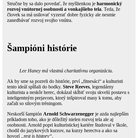
Stručne by sa dalo povedať, že myšlienkou je
harmonický
rozvoj vnútornej osobnosti a vonkajšieho tela
. Teda, že
človek sa má usilovať vyzerať dobre fyzicky ale nesmie
zanedbávať rozvoj svojho vnútra.
Šampióni histórie
Lee Haney má vlastnú charitatívnu organizáciu.
Ak by sme sa pozreli do histórie, prví „fitnesáci“ a kulturisti
tento ideál spĺňali do bodky.
Steve Reeves
, legendárny
kulturista a neskôr herec, dokázal skĺbiť svoju skvelú postavu s
inteligentným prejavom, ktorý inšpiroval masy k tomu, aby
začali so silovým tréningom.
Neskorší šampión
Arnold Schwarzenegger
je azda najlepším
príkladom toho, ako je dôležitý nielen rozvoj tela ale aj
osobnosti. Arnold popri kulturistickej kariére študoval v škole,
chodil do jazykových kurzov, na kurzy herectva a ako sa
hovorí
„rest is history“.