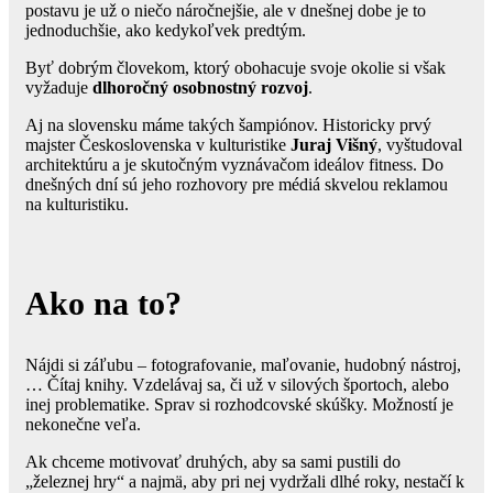
postavu je už o niečo náročnejšie, ale v dnešnej dobe je to
jednoduchšie, ako kedykoľvek predtým.
Byť dobrým človekom, ktorý obohacuje svoje okolie si však
vyžaduje
dlhoročný osobnostný rozvoj
.
Aj na slovensku máme takých šampiónov. Historicky prvý
majster Československa v kulturistike
Juraj Višný
, vyštudoval
architektúru a je skutočným vyznávačom ideálov fitness. Do
dnešných dní sú jeho rozhovory pre médiá skvelou reklamou
na kulturistiku.
Ako na to?
Nájdi si záľubu – fotografovanie, maľovanie, hudobný nástroj,
… Čítaj knihy. Vzdelávaj sa, či už v silových športoch, alebo
inej problematike. Sprav si rozhodcovské skúšky. Možností je
nekonečne veľa.
Ak chceme motivovať druhých, aby sa sami pustili do
„železnej hry“ a najmä, aby pri nej vydržali dlhé roky, nestačí k