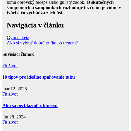
tomu obrovský biceps alebo guľatý zadok.
O skutočných
šampiónoch a šampiónkach rozhoduje to, čo im je vidno v
tvári a čo vychádza z ich úst.
Navigácia v článku
Gym etiketa
Ako si vybrať dobrého fitness trénera?
Súvisiaci článok
Fit život
10 tipov pre ideálne spaľovanie tuku
mar 12, 2025
Fit život
Ako sa nezblázniť z fitnessu
jún 28, 2024
Fit život