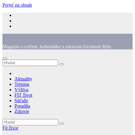
Prejsť na obsah
Magazín o cvičení, kulturistike a zdravom životnom štýle.
Aktuality
Tréning
Výživa
FIT život
Súťaže
Poradňa
Zdravie
Fit život