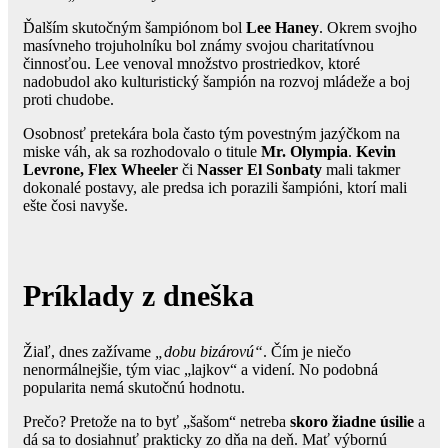
Ďalším skutočným šampiónom bol
Lee Haney
. Okrem svojho
masívneho trojuholníku bol známy svojou charitatívnou
činnosťou. Lee venoval množstvo prostriedkov, ktoré
nadobudol ako kulturistický šampión na rozvoj mládeže a boj
proti chudobe.
Osobnosť pretekára bola často tým povestným jazýčkom na
miske váh, ak sa rozhodovalo o titule
Mr. Olympia
.
Kevin
Levrone, Flex Wheeler
či
Nasser El Sonbaty
mali takmer
dokonalé postavy, ale predsa ich porazili šampióni, ktorí mali
ešte čosi navyše.
Príklady z dneška
Žiaľ, dnes zažívame
„dobu bizárovú“
. Čím je niečo
nenormálnejšie, tým viac „lajkov“ a videní. No podobná
popularita nemá skutočnú hodnotu.
Prečo? Pretože na to byť „šašom“ netreba
skoro žiadne úsilie
a
dá sa to dosiahnuť prakticky zo dňa na deň. Mať výbornú