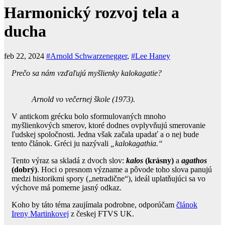
Harmonický rozvoj tela a
ducha
feb 22, 2024
#Arnold Schwarzenegger
,
#Lee Haney
Prečo sa nám vzďaľujú myšlienky kalokagatie?
Arnold vo večernej škole (1973).
V antickom grécku bolo sformulovaných mnoho
myšlienkových smerov, ktoré dodnes ovplyvňujú smerovanie
ľudskej spoločnosti. Jedna však začala upadať a o nej bude
tento článok. Gréci ju nazývali
„kalokagathia.“
Tento výraz sa skladá z dvoch slov:
kalos
(krásny)
a
agathos
(dobrý)
. Hoci o presnom význame a pôvode toho slova panujú
medzi historikmi spory („netradične“), ideál uplatňujúci sa vo
výchove má pomerne jasný odkaz.
Koho by táto téma zaujímala podrobne, odporúčam
článok
Ireny Martinkovej
z českej FTVS UK.