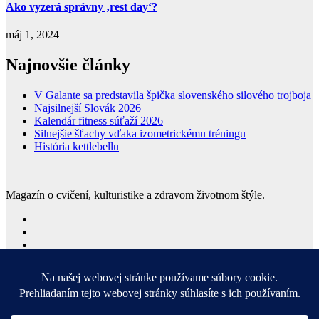
Ako vyzerá správny ‚rest day‘?
máj 1, 2024
Najnovšie články
V Galante sa predstavila špička slovenského silového trojboja
Najsilnejší Slovák 2026
Kalendár fitness súťaží 2026
Silnejšie šľachy vďaka izometrickému tréningu
História kettlebellu
Magazín o cvičení, kulturistike a zdravom životnom štýle.
© Copyright 2023 - 2026 | FITMAX.sk
Created by BARACOA
Home
Kontakt