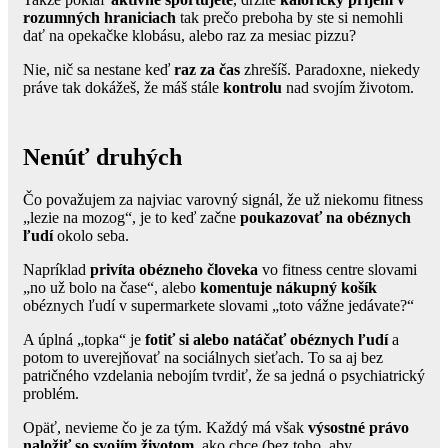
rozumných hraniciach
tak prečo preboha by ste si nemohli
dať na opekačke klobásu, alebo raz za mesiac pizzu?
Nie, nič sa nestane keď
raz za čas
zhrešíš. Paradoxne, niekedy
práve tak dokážeš, že máš stále
kontrolu
nad svojím životom.
Nenúť druhých
Čo považujem za najviac varovný signál, že už niekomu fitness
„lezie na mozog“, je to keď začne
poukazovať na obéznych
ľudí
okolo seba.
Napríklad
privíta obézneho človeka
vo fitness centre slovami
„no už bolo na čase“, alebo
komentuje nákupný košík
obéznych ľudí v supermarkete slovami „toto vážne jedávate?“
A úplná „topka“ je
fotiť si alebo natáčať obéznych ľudí
a
potom to uverejňovať na sociálnych sieťach. To sa aj bez
patričného vzdelania nebojím tvrdiť, že sa jedná o psychiatrický
problém.
Opäť, nevieme čo je za tým. Každý má však
výsostné právo
naložiť so svojím životom
, ako chce (bez toho, aby