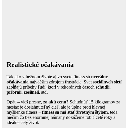
Realistické očakávania
Tak ako v bežnom živote aj vo svete fitness sú
nereálne
očakávania
najväčším zdrojom frustrácie. Svet
sociálnych sietí
zapĺňajú príbehy ľudí, ktorí v rekordných časoch
schudli,
pribrali, zosilneli
, atď.
Opäť – vieš presne,
za akú cenu?
Schudnúť 15 kilogramov za
mesiac je dosiahnuteľný cieľ, ale je úplne proti hlavnej
myšlienke fitness –
fitness sa má stať životným štýlom
, teda
niečím čo bez enormnej námahy dokážeme robiť celé roky a
ideálne celý život.