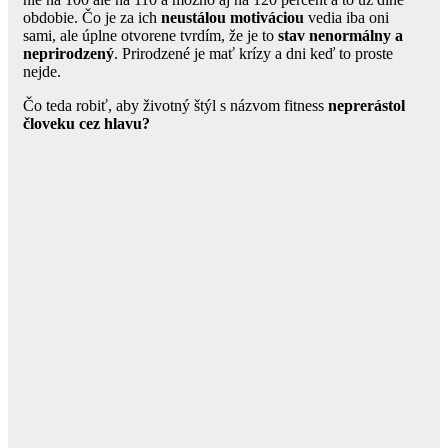
obdobie. Čo je za ich
neustálou motiváciou
vedia iba oni
sami, ale úplne otvorene tvrdím, že je to
stav nenormálny a
neprirodzený
. Prirodzené je mať krízy a dni keď to proste
nejde.
Čo teda robiť, aby životný štýl s názvom fitness
neprerástol
človeku cez hlavu?