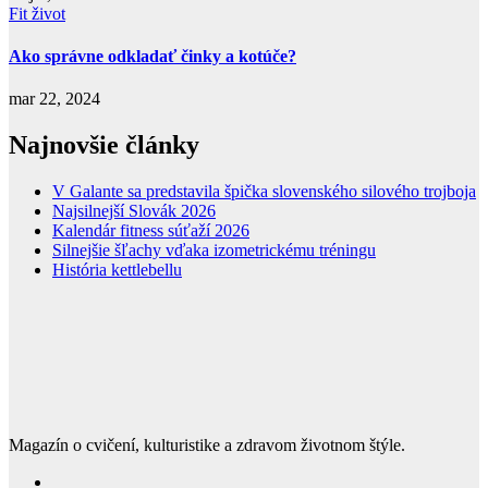
Fit život
Ako správne odkladať činky a kotúče?
mar 22, 2024
Najnovšie články
V Galante sa predstavila špička slovenského silového trojboja
Najsilnejší Slovák 2026
Kalendár fitness súťaží 2026
Silnejšie šľachy vďaka izometrickému tréningu
História kettlebellu
Magazín o cvičení, kulturistike a zdravom životnom štýle.