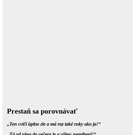
Prestaň sa porovnávať
„Ten cvičí úplne zle a má raz také ruky ako ja!“
„Tá od rána do večera je a vôbec nepriberá!“