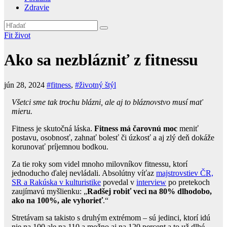
Zdravie
Fit život
Ako sa nezblázniť z fitnessu
jún 28, 2024
#fitness
,
#životný štýl
Všetci sme tak trochu blázni, ale aj to bláznovstvo musí mať
mieru.
Fitness je skutočná láska.
Fitness má čarovnú moc
meniť
postavu, osobnosť, zahnať bolesť či úzkosť a aj zlý deň dokáže
korunovať príjemnou bodkou.
Za tie roky som videl mnoho milovníkov fitnessu, ktorí
jednoducho ďalej nevládali. Absolútny víťaz
majstrovstiev ČR,
SR a Rakúska v kulturistike
povedal v
interview
po pretekoch
zaujímavú myšlienku: „
Radšej robiť veci na 80% dlhodobo,
ako na 100%, ale vyhorieť
.“
Stretávam sa takisto s druhým extrémom – sú jedinci, ktorí idú
nie na 100 ale na 110 a možno aj na 120 percent a to už dlhé