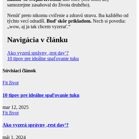
samozrejme zasahoval do života druhého).
Nenúť preto nikomu cvičenie a zdravú stravu. Iba každého od
týchto vecí odradíš.
Buď skôr príkladom.
Nech si povedia:
„wow, aj ja tak chcem vyzerať.“
Navigácia v článku
Ako vyzerá správny ‚rest day‘?
10 tipov pre ideálne spaľovanie tuku
Súvisiaci článok
Fit život
10 tipov pre ideálne spaľovanie tuku
mar 12, 2025
Fit život
Ako vyzerá správny ‚rest day‘?
máj 1, 2024