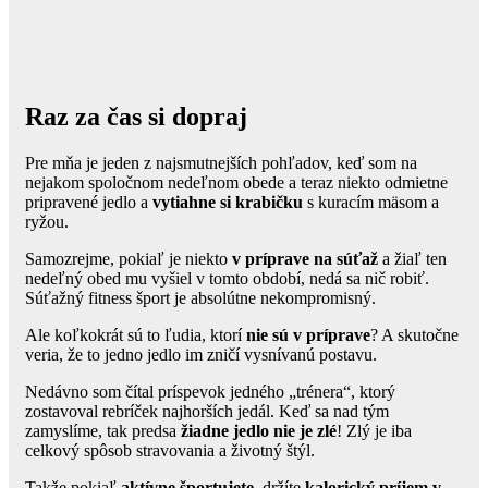
Raz za čas si dopraj
Pre mňa je jeden z najsmutnejších pohľadov, keď som na
nejakom spoločnom nedeľnom obede a teraz niekto odmietne
pripravené jedlo a
vytiahne si krabičku
s kuracím mäsom a
ryžou.
Samozrejme, pokiaľ je niekto
v príprave na súťaž
a žiaľ ten
nedeľný obed mu vyšiel v tomto období, nedá sa nič robiť.
Súťažný fitness šport je absolútne nekompromisný.
Ale koľkokrát sú to ľudia, ktorí
nie sú v príprave
? A skutočne
veria, že to jedno jedlo im zničí vysnívanú postavu.
Nedávno som čítal príspevok jedného „trénera“, ktorý
zostavoval rebríček najhorších jedál. Keď sa nad tým
zamyslíme, tak predsa
žiadne jedlo nie je zlé
! Zlý je iba
celkový spôsob stravovania a životný štýl.
Takže pokiaľ
aktívne športujete
, držíte
kalorický príjem v