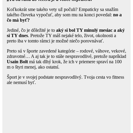
Koľkokrát sme takéto vety už počuli? Empaticky sa snažím
takého človeka vypočuť, aby som mu na konci povedal:
no a
čo má byť?
Jediné, čo je dôležité je to
aký si bol TY minulý mesiac a aký
si TY dnes
. Pretože TY máš nejaké telo, život, okolnosti a
preto iba v tomto rámci je možné niečo porovnávať.
Preto sú v športe zavedené kategórie – rodové, váhove, vekové,
zdravotné… A aj tak je to stále nespravodlivé, pretože napríklad
Usain Bolt
má tak dlhý krok, že ich v priemere spraví na 100
m o štyri menej, ako ostatní.
Šport je v svojej podstate nespravodlivý. Tvoja cesta vo fitness
ale nemusí byť.