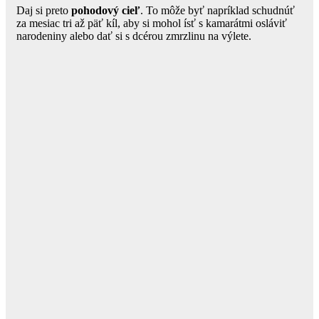
Daj si preto
pohodový cieľ
. To môže byť napríklad schudnúť
za mesiac tri až päť kíl, aby si mohol ísť s kamarátmi osláviť
narodeniny alebo dať si s dcérou zmrzlinu na výlete.