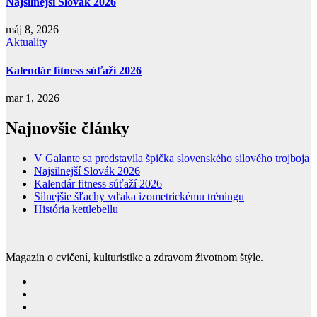
Najsilnejší Slovák 2026
máj 8, 2026
Aktuality
Kalendár fitness súťaží 2026
mar 1, 2026
Najnovšie články
V Galante sa predstavila špička slovenského silového trojboja
Najsilnejší Slovák 2026
Kalendár fitness súťaží 2026
Silnejšie šľachy vďaka izometrickému tréningu
História kettlebellu
Magazín o cvičení, kulturistike a zdravom životnom štýle.