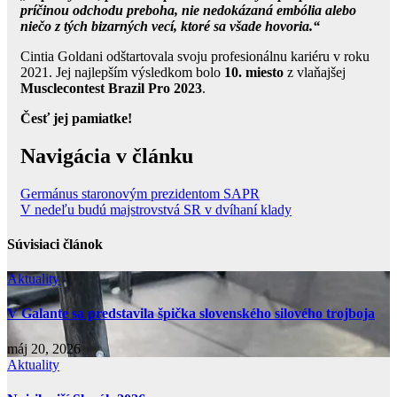
príčinou odchodu preboha, nie nedokázaná embólia alebo
niečo z tých bizarných vecí, ktoré sa všade hovoria.“
Cintia Goldani odštartovala svoju profesionálnu kariéru v roku
2021. Jej najlepším výsledkom bolo
10. miesto
z vlaňajšej
Musclecontest Brazil Pro 2023
.
Česť jej pamiatke!
Navigácia v článku
Germánus staronovým prezidentom SAPR
V nedeľu budú majstrovstvá SR v dvíhaní klady
Súvisiaci článok
Aktuality
V Galante sa predstavila špička slovenského silového trojboja
máj 20, 2026
Aktuality