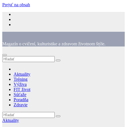
Prejsť na obsah
Magazín o cvičení, kulturistike a zdravom životnom štýle.
Aktuality
Tréning
Výživa
FIT život
Súťaže
Poradňa
Zdravie
Aktuality