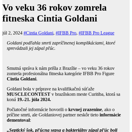
Vo veku 36 rokov zomrela
fitneska Cintia Goldani
júl 2, 2024
#Cintia Goldani
,
#IFBB Pro
,
#IFBB Pro League
Goldani podľahla smrti zapríčinenej komplikáciami, ktoré
sprevádzali jej zápal pľúc.
Smutná správa k nám prišla z Brazílie – vo veku 36 rokov
zomrela profesionálna fitneska kategórie IFBB Pro Figure
Cintia Goldani
.
Goldani bola v príprave na kvalifikačnú súťaže
MUSCLECONTEST
v brazílskom meste Curitiba, ktorá sa
koná
19.-21. júla 2024.
Počiatočné informácie hovorili o
krvnej zrazenine
, ako o
príčine smrti, ale Goldaniovej partner neskôr tieto
informácie
dementoval
:
„Septický šok, pľúcna sepsa a bakteriálny zápal pľúc boli