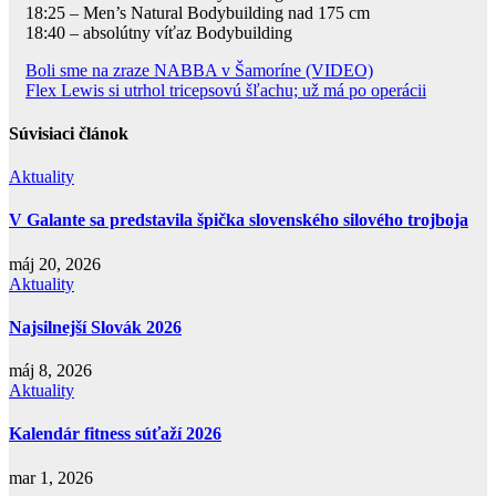
18:25 – Men’s Natural Bodybuilding nad 175 cm
18:40 – absolútny víťaz Bodybuilding
Navigácia
Boli sme na zraze NABBA v Šamoríne (VIDEO)
Flex Lewis si utrhol tricepsovú šľachu; už má po operácii
v
článku
Súvisiaci článok
Aktuality
V Galante sa predstavila špička slovenského silového trojboja
máj 20, 2026
Aktuality
Najsilnejší Slovák 2026
máj 8, 2026
Aktuality
Kalendár fitness súťaží 2026
mar 1, 2026