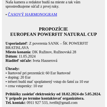
Naša kamera a redaktor budú na mieste a tak vám
sprostredkujeme súťaž z prvej ruky.
•
ČASOVÝ HARMONOGRAM
PROPOZÍCIE
EUROPEAN POWERFIT NATURAL CUP
Usporiadateľ
: Z poverenia SANK – ŠK POWERFIT
BRATISLAVA
Miesto konania
: DK Ružinov, Ružinovská 28
Dátum
: 11.05.2024
Riaditeľ súťaže
: Iveta Hauserová
Úhrady:
• štartovné pri prezentácii: 60 Eur štartovné
• doping: 20 Eur
• tréneri budú mať spoplatnený vstup do šatní za 10 eur
• cena vstupenky: 10 eur
Prihlášky zasielať elektronicky od 18.02.2024-do 5.05.2024.
V prípade po termíne kontaktovať organizátora.
Tel. kontak
t: 0911 927 533, ivetfit@gmail.com