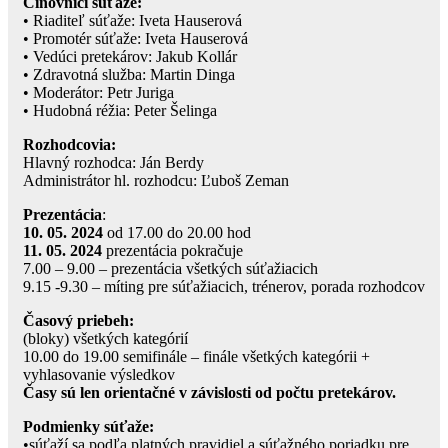
Činovníci súťaže:
• Riaditeľ súťaže: Iveta Hauserová
• Promotér súťaže: Iveta Hauserová
• Vedúci pretekárov: Jakub Kollár
• Zdravotná služba: Martin Dinga
• Moderátor: Petr Juriga
• Hudobná réžia: Peter Šelinga
Rozhodcovia:
Hlavný rozhodca: Ján Berdy
Administrátor hl. rozhodcu: Ľuboš Zeman
Prezentácia
:
10. 05. 2024
od 17.00 do 20.00 hod
11. 05. 2024
prezentácia pokračuje
7.00 – 9.00 – prezentácia všetkých súťažiacich
9.15 -9.30 – míting pre súťažiacich, trénerov, porada rozhodcov
Časový priebeh:
(bloky) všetkých kategórií
10.00 do 19.00 semifinále – finále všetkých kategórii +
vyhlasovanie výsledkov
Časy sú len orientačné v závislosti od počtu pretekárov.
Podmienky súťaže:
•súťaží sa podľa platných pravidiel a súťažného poriadku pre