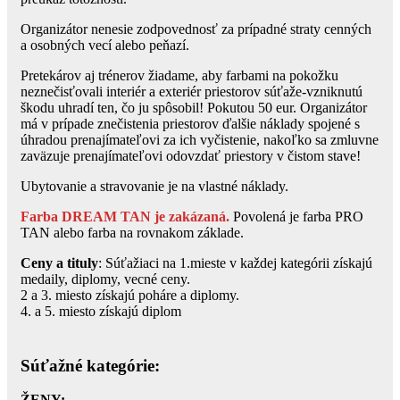
Organizátor nenesie zodpovednosť za prípadné straty cenných
a osobných vecí alebo peňazí.
Pretekárov aj trénerov žiadame, aby farbami na pokožku
neznečisťovali interiér a exteriér priestorov súťaže-vzniknutú
škodu uhradí ten, čo ju spôsobil! Pokutou 50 eur. Organizátor
má v prípade znečistenia priestorov ďalšie náklady spojené s
úhradou prenajímateľovi za ich vyčistenie, nakoľko sa zmluvne
zaväzuje prenajímateľovi odovzdať priestory v čistom stave!
Ubytovanie a stravovanie je na vlastné náklady.
Farba DREAM TAN je zakázaná.
Povolená je farba PRO
TAN alebo farba na rovnakom základe.
Ceny a tituly
: Súťažiaci na 1.mieste v každej kategórii získajú
medaily, diplomy, vecné ceny.
2 a 3. miesto získajú poháre a diplomy.
4. a 5. miesto získajú diplom
Súťažné kategórie:
ŽENY: