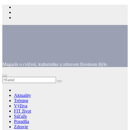
Prejsť
na
obsah
Magazín o cvičení, kulturistike a zdravom životnom štýle.
Aktuality
Tréning
Výživa
FIT život
Súťaže
Poradňa
Zdravie