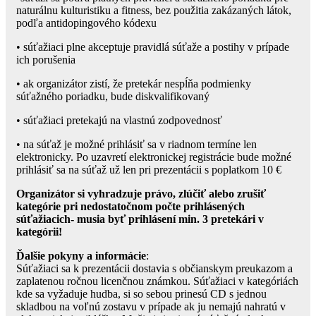
naturálnu kulturistiku a fitness, bez použitia zakázaných látok,
podľa antidopingového kódexu
• súťažiaci plne akceptuje pravidlá súťaže a postihy v prípade
ich porušenia
• ak organizátor zistí, že pretekár nespĺňa podmienky
súťažného poriadku, bude diskvalifikovaný
• súťažiaci pretekajú na vlastnú zodpovednosť
• na súťaž je možné prihlásiť sa v riadnom termíne len
elektronicky. Po uzavretí elektronickej registrácie bude možné
prihlásiť sa na súťaž už len pri prezentácii s poplatkom 10 €
Organizátor si vyhradzuje právo, zlúčiť alebo zrušiť
kategórie pri nedostatočnom počte prihlásených
súťažiacich- musia byť prihlásení min. 3 pretekári v
kategórii!
Ďalšie pokyny a informácie
:
Súťažiaci sa k prezentácii dostavia s občianskym preukazom a
zaplatenou ročnou licenčnou známkou. Súťažiaci v kategóriách
kde sa vyžaduje hudba, si so sebou prinesú CD s jednou
skladbou na voľnú zostavu v prípade ak ju nemajú nahratú v