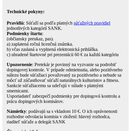
Technické pokyny:
Pravidlá
: Súťaží sa podľa platných
súťažných pravidiel
jednotlivých kategórií SANK.
Podmienky štartu
:
(občiansky preukaz, pas).
a) zaplatená ročná licenčná známka.
b) včas zaslaná a vyplnená elektronická prihláška.
c) uhradené štartovné pri prezentácii 60 € za každú kategóriu
Upozornenie
: Pretekár je povinný na vyzvanie sa podrobiť
dopingovej kontrole. V prípade odmietnutia, alebo pozitívneho
nálezu bude súťažiaci považovaný za pozitívneho a nebude sa
môcť už zúčastňovať súťaží naturálnych kulturistov a fitness.
Sankcie súťažiacemu sa udeľujú v súlade s platnými
smernicami.
Usporiadateľ zabezpečí podmienky pre dopingovú kontrolu a
prácu dopingových komisárov.
Námietky
: podávajú sa s vkladom 10 €. O ich oprávnenosti
rozhodne odvolacia komisia v zložení: hlavný rozhodca,
riaditeľ súťaže a delegát SANK