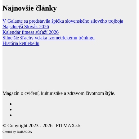
Najnovšie články
V Galante sa predstavila špička slovenského silového trojboja
Najsilnejší Slovák 2026
Kalendár fitness súťaží 2026
Silnejšie šľachy vďaka izometrickému tréningu
História kettlebellu
Magazín o cvičení, kulturistike a zdravom životnom štýle.
© Copyright 2023 - 2026 | FITMAX.sk
Created by BARACOA