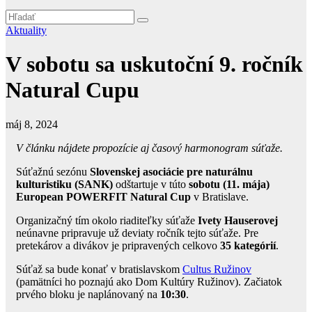
Aktuality
V sobotu sa uskutoční 9. ročník
Natural Cupu
máj 8, 2024
V článku nájdete propozície aj časový harmonogram súťaže.
Súťažnú sezónu
Slovenskej asociácie pre naturálnu
kulturistiku (SANK)
odštartuje v túto
sobotu (11. mája)
European POWERFIT Natural Cup
v Bratislave.
Organizačný tím okolo riaditeľky súťaže
Ivety Hauserovej
neúnavne pripravuje už deviaty ročník tejto súťaže. Pre
pretekárov a divákov je pripravených celkovo
35 kategórií
.
Súťaž sa bude konať v bratislavskom
Cultus Ružinov
(pamätníci ho poznajú ako Dom Kultúry Ružinov). Začiatok
prvého bloku je naplánovaný na
10:30
.