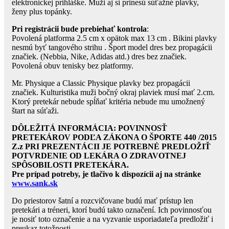
elektronickej prihláške. Muži aj si prinesú súťažné plavky,
ženy plus topánky.
Pri registrácii bude prebiehať kontrola
:
Povolená platforma 2.5 cm x opätok max 13 cm . Bikini plavky
nesmú byť tangového strihu . Šport model dres bez propagácii
značiek. (Nebbia, Nike, Adidas atd.) dres bez značiek.
Povolená obuv tenisky bez platformy.
Mr. Physique a Classic Physique plavky bez propagácii
značiek. Kulturistika muži bočný okraj plaviek musí mať 2.cm.
Ktorý pretekár nebude spĺňať kritéria nebude mu umožnený
štart na súťaži.
DÔLEŽITÁ INFORMÁCIA: POVINNOSŤ
PRETEKÁROV PODĽA ZÁKONA O ŠPORTE 440 /2015
Z.z PRI PREZENTÁCII JE POTREBNÉ PREDLOŽIŤ
POTVRDENIE OD LEKÁRA O ZDRAVOTNEJ
SPÔSOBILOSTI PRETEKÁRA.
Pre prípad potreby, je tlačivo k dispozícii aj na stránke
www.sank.sk
Do priestorov šatní a rozcvičovane budú mať prístup len
pretekári a tréneri, ktorí budú takto označení. Ich povinnosťou
je nosiť toto označenie a na vyzvanie usporiadateľa predložiť i
preukaz totožnosti.