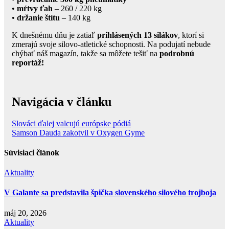
•
mŕtvy ťah
– 260 / 220 kg
•
držanie štítu
– 140 kg
K dnešnému dňu je zatiaľ
prihlásených 13 silákov
, ktorí si
zmerajú svoje silovo-atletické schopnosti. Na podujatí nebude
chýbať náš magazín, takže sa môžete tešiť na
podrobnú
reportáž!
Navigácia v článku
Slováci ďalej valcujú európske pódiá
Samson Dauda zakotvil v Oxygen Gyme
Súvisiaci článok
Aktuality
V Galante sa predstavila špička slovenského silového trojboja
máj 20, 2026
Aktuality