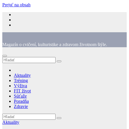
Prejsť na obsah
Magazín o cvičení, kulturistike a zdravom životnom štýle.
Aktuality
Tréning
Výživa
FIT život
Súťaže
Poradňa
Zdravie
Aktuality