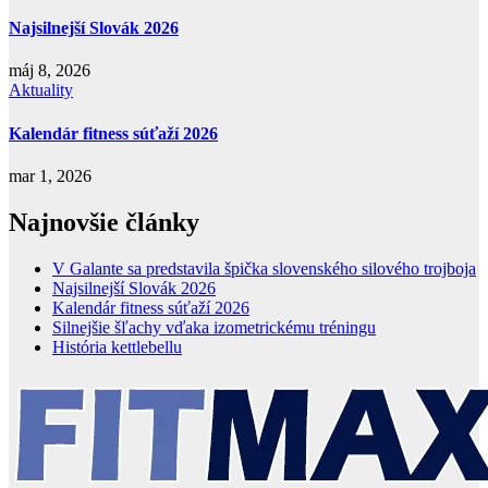
Najsilnejší Slovák 2026
máj 8, 2026
Aktuality
Kalendár fitness súťaží 2026
mar 1, 2026
Najnovšie články
V Galante sa predstavila špička slovenského silového trojboja
Najsilnejší Slovák 2026
Kalendár fitness súťaží 2026
Silnejšie šľachy vďaka izometrickému tréningu
História kettlebellu