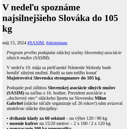
V nedeľu spoznáme
najsilnejšieho Slováka do 105
kg
máj 15, 2024
#SASIM
,
#strongman
Program prvého podujatia siláckej sezóny Slovenskej asociácie
silných mužov (SASIM).
V nedeľu 19. mája sa piešťanské Námestie Slobody bude
hemžiť silnými mužmi. Budú sa tam totižto konať
Majstrovstvá Slovenska strongmanov do 105 kg
.
Podujatie pod záštitou
Slovenskej asociácie silných mužov
(SASIM)
sa začína o 16. hodine. Prezident asociácie a
„duchovný otec“ siláckeho športu na Slovensku
Milan
Gabrhel
(silácke súťaže organizuje už 26 rokov!) nám avizoval
atraktívne silácke disciplíny:
•
dvíhanie klady za 60 sekúnd
– na výber 120 / 90 kg
•
nosenie kufrov
na 15/20 metrov – 2 x 100 / 2 x 120 kg
•
prevracanie 300 kg pneumatiky