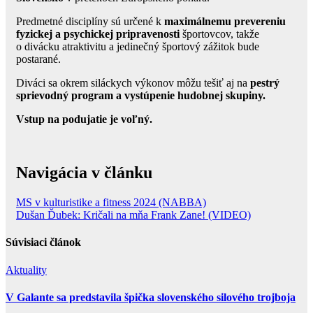
Predmetné disciplíny sú určené k
maximálnemu prevereniu
fyzickej a psychickej pripravenosti
športovcov, takže
o divácku atraktivitu a jedinečný športový zážitok bude
postarané.
Diváci sa okrem siláckych výkonov môžu tešiť aj na
pestrý
sprievodný program a vystúpenie hudobnej skupiny.
Vstup na podujatie je voľný.
Navigácia v článku
MS v kulturistike a fitness 2024 (NABBA)
Dušan Ďubek: Kričali na mňa Frank Zane! (VIDEO)
Súvisiaci článok
Aktuality
V Galante sa predstavila špička slovenského silového trojboja