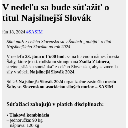
V nedeľu sa bude súťažiť o
titul Najsilnejší Slovák
jún 18, 2024
#SASIM
Silní muži z celého Slovenska sa v Šahách „pobijú“ o titul
Najsilnejšieho Slováka na rok 2024.
V nedeľu
23. júna o 15:00 hod
. sa na hlavnom námestí mesta
Šahy, ktoré je o.i. rodiskom strongmana
Zsolta Zlatnera
,
stretne „silácka smotánka“ z celého Slovenska, aby si zmerala
sily v súťaži
Najsilnejší Slovák 2024
.
Súťaž
Najsilnejší Slovák 2024
organizačne zastrešilo
mesto
Šahy
so
Slovenskou asociáciou silných mužov – SASIM
.
Súťažiaci zabojujú v piatich disciplínach:
• Tlaková kombinácia
– jednoručka: 90 kg
– náprava: 120 kg