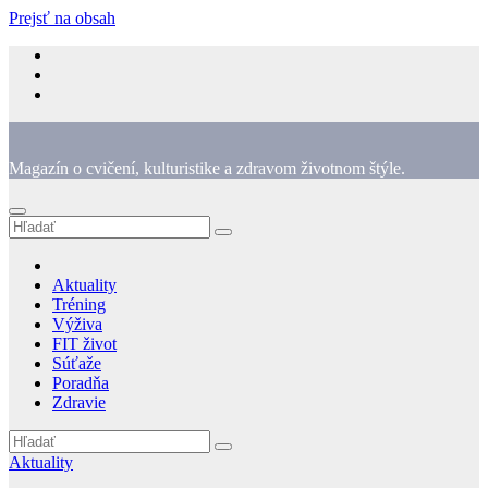
Prejsť na obsah
Magazín o cvičení, kulturistike a zdravom životnom štýle.
Aktuality
Tréning
Výživa
FIT život
Súťaže
Poradňa
Zdravie
Aktuality