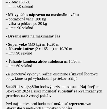
– klada: 150 kg
– limit: 60 sekúnd
• Mŕtvy ťah s nápravou na maximálnu váhu
– počiatočná váha: 280 kg
– váha sa pridáva po 20 kg
– limit: 90 sekúnd
• Držanie auta na maximálny čas
•
Super yoke
(330 kg) na 10/20 m
+
Nosenie kufrov
(2 x 165 kg) na 10/20 m
– limit 90 sekúnd
•
Ťahanie kamióna alebo autobusu
na 15/20 m
– limit 60 sekúnd.
Za jednotlivé výkony v každej disciplíne získavajú športovci
body, ktoré sa pri vyhodnotení pretekov sčítajú.
Súťažiaci s najvyšším bodovým ziskom sa stane Najsilnejším
Slovákom 2024 a získa
možnosť zúčastniť sa kvalifikačných
pretekov na Svetový pohár.
Prví traja umiestnení budú mať možnosť
reprezentovať
Slovensko
v pretekoch Európskeho pohára.