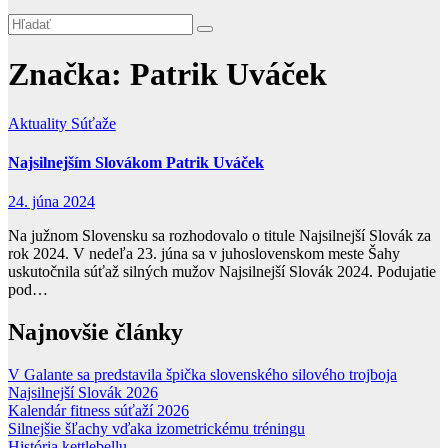
Značka:
Patrik Uváček
Aktuality
Súťaže
Najsilnejším Slovákom Patrik Uváček
24. júna 2024
Na južnom Slovensku sa rozhodovalo o titule Najsilnejší Slovák za
rok 2024. V nedeľa 23. júna sa v juhoslovenskom meste Šahy
uskutočnila súťaž silných mužov Najsilnejší Slovák 2024. Podujatie
pod…
Najnovšie články
V Galante sa predstavila špička slovenského silového trojboja
Najsilnejší Slovák 2026
Kalendár fitness súťaží 2026
Silnejšie šľachy vďaka izometrickému tréningu
História kettlebellu