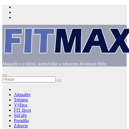
Prejsť
na
obsah
Magazín o cvičení, kulturistike a zdravom životnom štýle.
Aktuality
Tréning
Výživa
FIT život
Súťaže
Poradňa
Zdravie