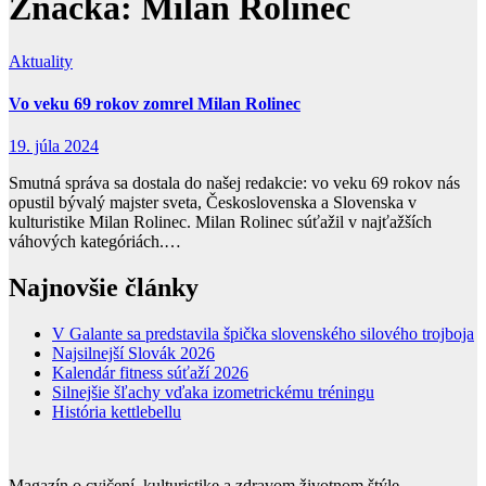
Značka:
Milan Rolinec
Aktuality
Vo veku 69 rokov zomrel Milan Rolinec
19. júla 2024
Smutná správa sa dostala do našej redakcie: vo veku 69 rokov nás
opustil bývalý majster sveta, Československa a Slovenska v
kulturistike Milan Rolinec. Milan Rolinec súťažil v najťažších
váhových kategóriách.…
Najnovšie články
V Galante sa predstavila špička slovenského silového trojboja
Najsilnejší Slovák 2026
Kalendár fitness súťaží 2026
Silnejšie šľachy vďaka izometrickému tréningu
História kettlebellu
Magazín o cvičení, kulturistike a zdravom životnom štýle.