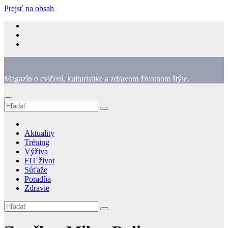
Prejsť na obsah
Magazín o cvičení, kulturistike a zdravom životnom štýle.
Aktuality
Tréning
Výživa
FIT život
Súťaže
Poradňa
Zdravie