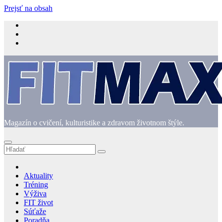
Prejsť na obsah
Magazín o cvičení, kulturistike a zdravom životnom štýle.
Aktuality
Tréning
Výživa
FIT život
Súťaže
Poradňa