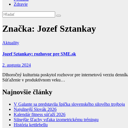
Zdravie
Značka:
Jozef Sztankay
Aktuality
Jozef Sztankay: rozhovor pre SME.sk
2. augusta 2024
Dlhoročný kulturista poskytol rozhovor pre internetovú verziu denník
Súťaženie v produktívnom veku…
Najnovšie články
V Galante sa predstavila špička slovenského silového trojboja
Najsilnejší Slovák 2026
Kalendár fitness súťaží 2026
Silnejšie šľachy vďaka izometrickému tréningu
História kettlebellu