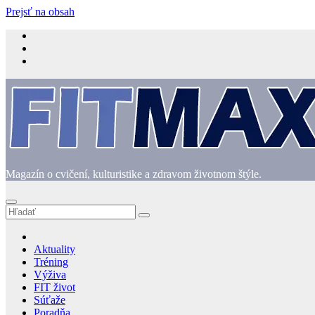
Prejsť na obsah
Magazín o cvičení, kulturistike a zdravom životnom štýle.
Aktuality
Tréning
Výživa
FIT život
Súťaže
Poradňa