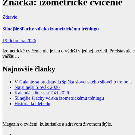
Značka:
izometrické cvičenie
Zdravie
Silnejšie šľachy vďaka izometrickému tréningu
19. februára 2026
Izometrické cvičenie nie je len o výdrži v jednej pozícii. Predstavuje
väčšiu…
Najnovšie články
V Galante sa predstavila špička slovenského silového trojboja
Najsilnejší Slovák 2026
Kalendár fitness súťaží 2026
Silnejšie šľachy vďaka izometrickému tréningu
História kettlebellu
Magazín o cvičení, kulturistike a zdravom životnom štýle.