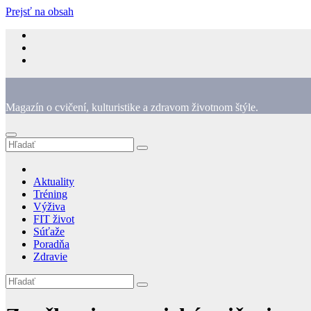
Prejsť na obsah
Magazín o cvičení, kulturistike a zdravom životnom štýle.
Aktuality
Tréning
Výživa
FIT život
Súťaže
Poradňa
Zdravie