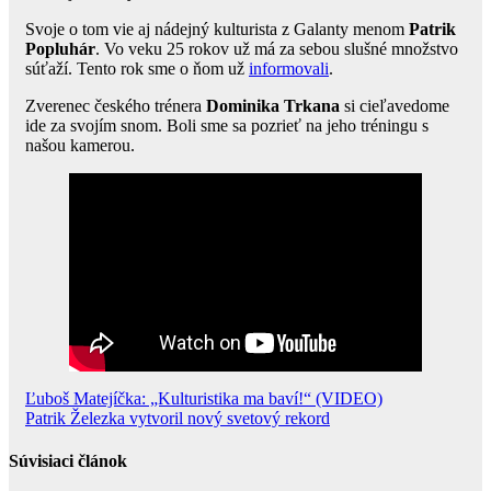
Svoje o tom vie aj nádejný kulturista z Galanty menom
Patrik
Popluhár
. Vo veku 25 rokov už má za sebou slušné množstvo
súťaží. Tento rok sme o ňom už
informovali
.
Zverenec českého trénera
Dominika Trkana
si cieľavedome
ide za svojím snom. Boli sme sa pozrieť na jeho tréningu s
našou kamerou.
Navigácia
Ľuboš Matejíčka: „Kulturistika ma baví!“ (VIDEO)
Patrik Železka vytvoril nový svetový rekord
v
článku
Súvisiaci článok