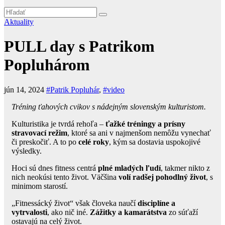
Aktuality
PULL day s Patrikom
Popluhárom
jún 14, 2024
#Patrik Popluhár
,
#video
Tréning ťahových cvikov s nádejným slovenským kulturistom.
Kulturistika je tvrdá rehoľa –
ťažké tréningy a prísny
stravovací režim
, ktoré sa ani v najmenšom nemôžu vynechať
či preskočiť. A to po
celé roky
, kým sa dostavia uspokojivé
výsledky.
Hoci sú dnes fitness centrá
plné mladých ľudí
, takmer nikto z
nich neokúsi tento život. Väčšina
volí radšej pohodlný život
, s
minimom starostí.
„Fitnessácký život“ však človeka naučí
disciplíne a
vytrvalosti
, ako nič iné.
Zážitky a kamarátstva
zo súťaží
ostavajú na celý život.