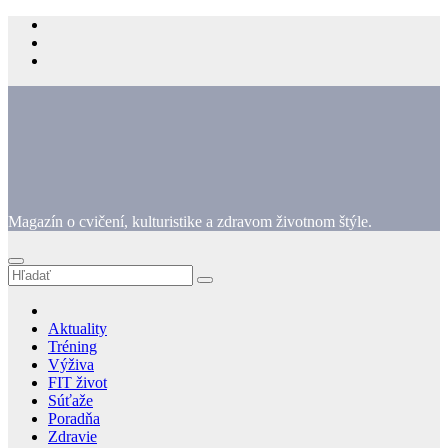
Prejsť
na
obsah
Magazín o cvičení, kulturistike a zdravom životnom štýle.
Aktuality
Tréning
Výživa
FIT život
Súťaže
Poradňa
Zdravie