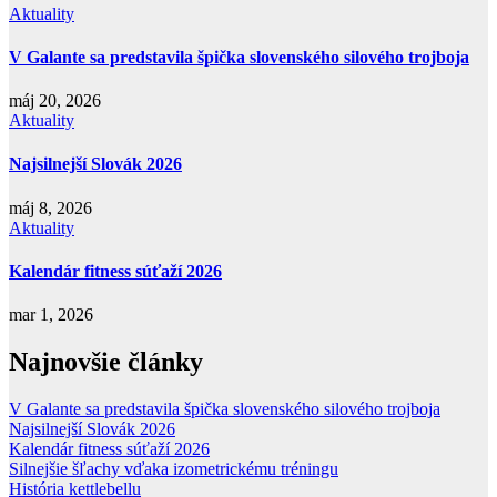
Aktuality
V Galante sa predstavila špička slovenského silového trojboja
máj 20, 2026
Aktuality
Najsilnejší Slovák 2026
máj 8, 2026
Aktuality
Kalendár fitness súťaží 2026
mar 1, 2026
Najnovšie články
V Galante sa predstavila špička slovenského silového trojboja
Najsilnejší Slovák 2026
Kalendár fitness súťaží 2026
Silnejšie šľachy vďaka izometrickému tréningu
História kettlebellu