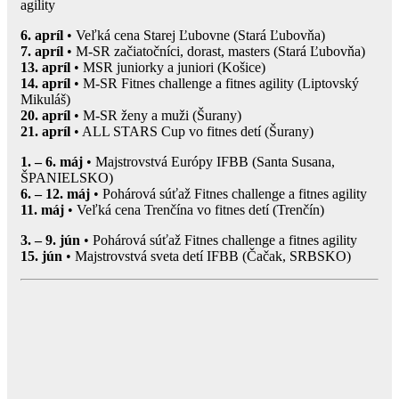
agility
6. apríl
• Veľká cena Starej Ľubovne (Stará Ľubovňa)
7. apríl
• M-SR začiatočníci, dorast, masters (Stará Ľubovňa)
13. apríl
• MSR juniorky a juniori (Košice)
14. apríl
• M-SR Fitnes challenge a fitnes agility (Liptovský
Mikuláš)
20. apríl
• M-SR ženy a muži (Šurany)
21. apríl
• ALL STARS Cup vo fitnes detí (Šurany)
1. – 6. máj
• Majstrovstvá Európy IFBB (Santa Susana,
ŠPANIELSKO)
6. – 12. máj
• Pohárová súťaž Fitnes challenge a fitnes agility
11. máj
• Veľká cena Trenčína vo fitnes detí (Trenčín)
3. – 9. jún
• Pohárová súťaž Fitnes challenge a fitnes agility
15. jún
• Majstrovstvá sveta detí IFBB (Čačak, SRBSKO)