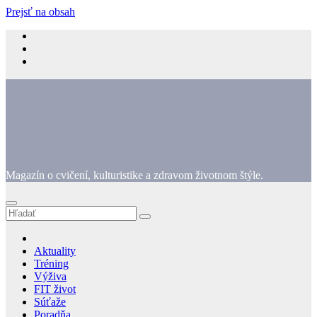
Prejsť na obsah
Magazín o cvičení, kulturistike a zdravom životnom štýle.
Aktuality
Tréning
Výživa
FIT život
Súťaže
Poradňa