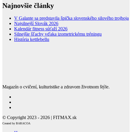
Najnovšie články
V Galante sa predstavila špička slovenského silového trojboja
Najsilnejší Slovák 2026
Kalendár fitness súťaží 2026
Silnejšie šľachy vďaka izometrickému tréningu
História kettlebellu
Magazín o cvičení, kulturistike a zdravom životnom štýle.
© Copyright 2023 - 2026 | FITMAX.sk
Created by BARACOA