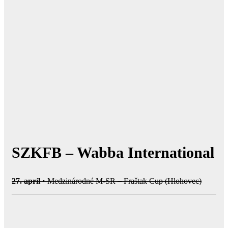
SZKFB – Wabba International
27. apríl
• Medzinárodné M-SR – Fraštak Cup (Hlohovec)