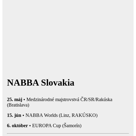
NABBA Slovakia
25. máj
• Medzinárodné majstrovstvá ČR/SR/Rakúska
(Bratislava)
15. jún
• NABBA Worlds (Linz, RAKÚSKO)
6. október
• EUROPA Cup (Šamorín)