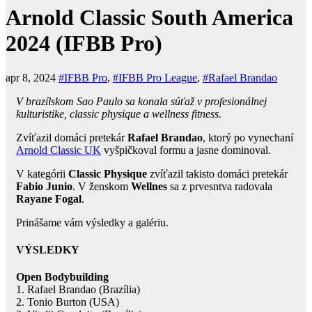
Arnold Classic South America
2024 (IFBB Pro)
apr 8, 2024
#IFBB Pro
,
#IFBB Pro League
,
#Rafael Brandao
V brazílskom Sao Paulo sa konala súťaž v profesionálnej
kulturistike, classic physique a wellness fitness.
Zvíťazil domáci pretekár
Rafael Brandao
, ktorý po vynechaní
Arnold Classic UK
vyšpičkoval formu a jasne dominoval.
V kategórii
Classic Physique
zvíťazil takisto domáci pretekár
Fabio Junio
. V ženskom
Wellnes
sa z prvesntva radovala
Rayane Fogal
.
Prinášame vám výsledky a galériu.
VÝSLEDKY
Open Bodybuilding
1. Rafael Brandao (Brazília)
2. Tonio Burton (USA)