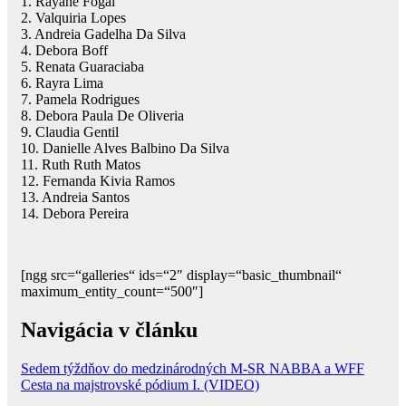
1. Rayane Fogal
2. Valquiria Lopes
3. Andreia Gadelha Da Silva
4. Debora Boff
5. Renata Guaraciaba
6. Rayra Lima
7. Pamela Rodrigues
8. Debora Paula De Oliveria
9. Claudia Gentil
10. Danielle Alves Balbino Da Silva
11. Ruth Ruth Matos
12. Fernanda Kivia Ramos
13. Andreia Santos
14. Debora Pereira
[ngg src=“galleries“ ids=“2″ display=“basic_thumbnail“
maximum_entity_count=“500″]
Navigácia v článku
Sedem týždňov do medzinárodných M-SR NABBA a WFF
Cesta na majstrovské pódium I. (VIDEO)