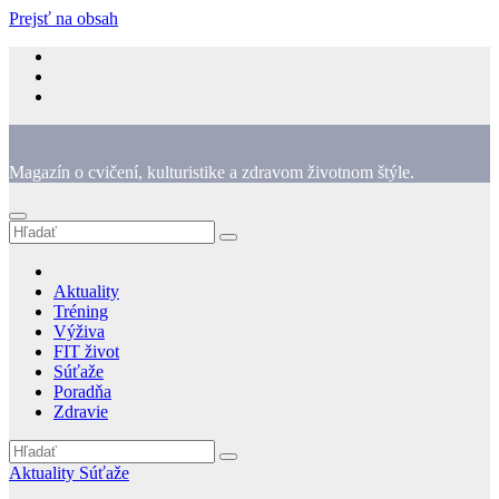
Prejsť na obsah
Magazín o cvičení, kulturistike a zdravom životnom štýle.
Aktuality
Tréning
Výživa
FIT život
Súťaže
Poradňa
Zdravie
Aktuality
Súťaže