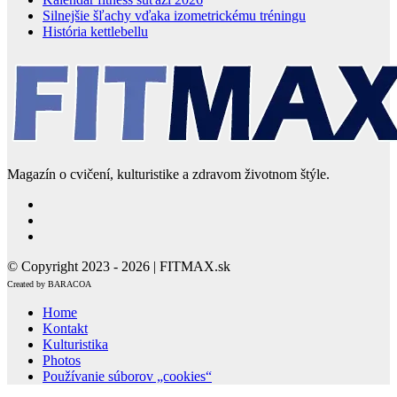
Silnejšie šľachy vďaka izometrickému tréningu
História kettlebellu
Magazín o cvičení, kulturistike a zdravom životnom štýle.
© Copyright 2023 - 2026 | FITMAX.sk
Created by BARACOA
Home
Kontakt
Kulturistika
Photos
Používanie súborov „cookies“